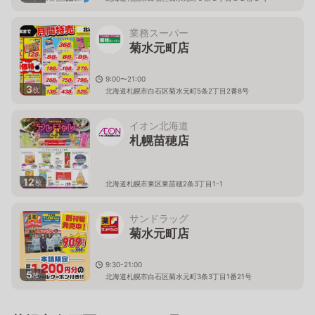
業務スーパー
菊水元町店
9:00〜21:00
3
枚
北海道札幌市白石区菊水元町5条2丁目2番8号
イオン北海道
札幌苗穂店
12
枚
北海道札幌市東区東苗穂2条3丁目1-1
サンドラッグ
菊水元町店
9:30-21:00
5
枚
北海道札幌市白石区菊水元町3条3丁目1番21号