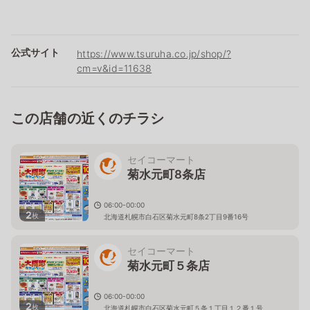
公式サイト
https://www.tsuruha.co.jp/shop/?
cm=v&id=11638
この店舗の近くのチラシ
セイコーマート
菊水元町8条店
06:00-00:00
2
枚
北海道札幌市白石区菊水元町8条2丁目9番16号
セイコーマート
菊水元町５条店
06:00-00:00
2
枚
北海道札幌市白石区菊水元町５条１丁目１２番１号