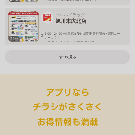
ツルハドラッグ
旭川末広北店
9:00～24:00 ※自己採血受付:調剤営業時間内・調剤コー
ナーにて！
21
枚
北海道旭川市末広1条10丁目1番20号
すべて見る