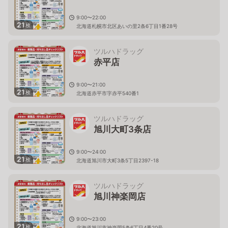
9:00〜22:00
21
枚
北海道札幌市北区あいの里2条6丁目1番28号
ツルハドラッグ
赤平店
9:00〜21:00
21
枚
北海道赤平市字赤平540番1
ツルハドラッグ
旭川大町3条店
9:00〜24:00
21
枚
北海道旭川市大町3条5丁目2397-18
ツルハドラッグ
旭川神楽岡店
9:00〜23:00
21
枚
北海道旭川市神楽岡5条6丁目4番20号