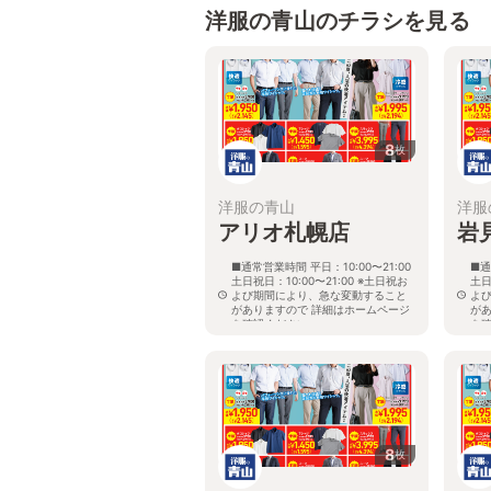
洋服の青山のチラシを見る
8
枚
洋服の青山
洋服
アリオ札幌店
岩
■通常営業時間 平日：10:00〜21:00
■通
土日祝日：10:00〜21:00 ※土日祝お
土日
よび期間により、急な変動すること
よ
がありますので 詳細はホームページ
が
を確認ください
を
北海道札幌市東区北七条東九丁目2番
北
20号 アリオ札幌３階
8
枚