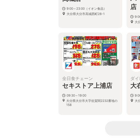
店
9:00～23:00（イオン食品）
大分県大分市高城西町28-1
9:
大
1
枚
全日食チェーン
ダイ
セキストア上浦店
大
09:30～19:00
9:
大分県大分市大字佐賀関2232番地の
大
158