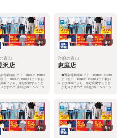
8
8
枚
枚
の青山
洋服の青山
見沢店
恵庭店
常営業時間 平日：10:00〜19:00
■通常営業時間 平日：10:00〜19:30
祝日：10:00〜19:00 ※土日祝お
土日祝日：10:00〜19:30 ※土日祝お
び期間により、急な変動すること
よび期間により、急な変動すること
ありますので 詳細はホームページ
がありますので 詳細はホームページ
確認ください
を確認ください
海道岩見沢市大和二条八丁目6番地
北海道恵庭市黄金南六丁目10番地の
5
8
8
枚
枚