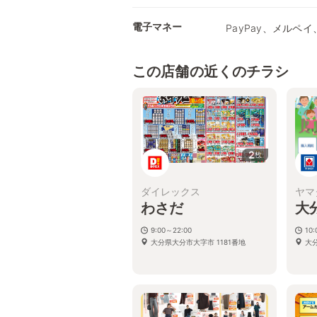
電子マネー
PayPay、メルペイ、
この店舗の近くのチラシ
2
枚
ダイレックス
ヤマ
わさだ
大
9:00～22:00
10
大分県大分市大字市 1181番地
大