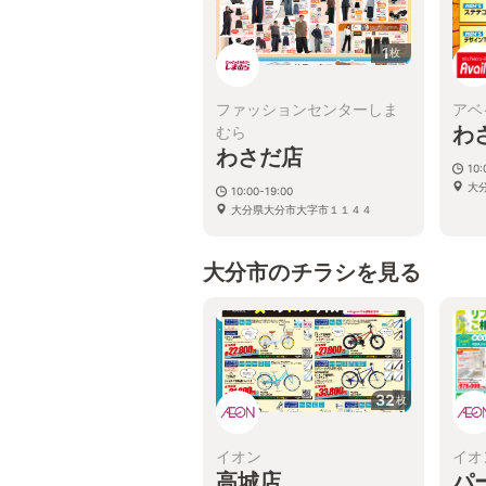
1
枚
ファッションセンターしま
アベ
わ
むら
わさだ店
10:
大
10:00-19:00
大分県大分市大字市１１４４
大分市のチラシを見る
32
枚
イオン
イオ
高城店
パ