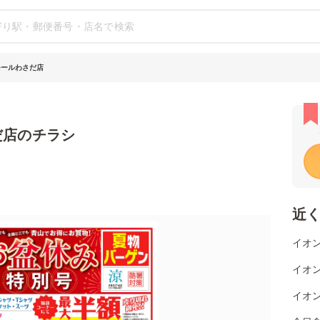
モールわさだ店
だ店のチラシ
近
イオン
イオ
イオン