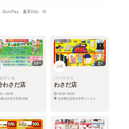
QuicPay、楽天Edy、iD
33
2
枚
枚
ダデンキ
バースデイ
分わさだ店
わさだ店
:00～20:00
10:00-19:00
分県大分市大字市1206
大分県大分市大字市１１４４