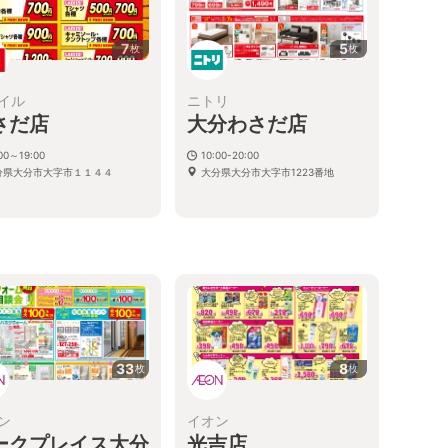
7
5
枚
枚
イル
ニトリ
さだ店
大分わさだ店
00～19:00
10:00-20:00
分県大分市大字市１１４４
大分県大分市大字市1223番地
33
8
枚
枚
ン
イオン
ークプレイス大分
光吉店