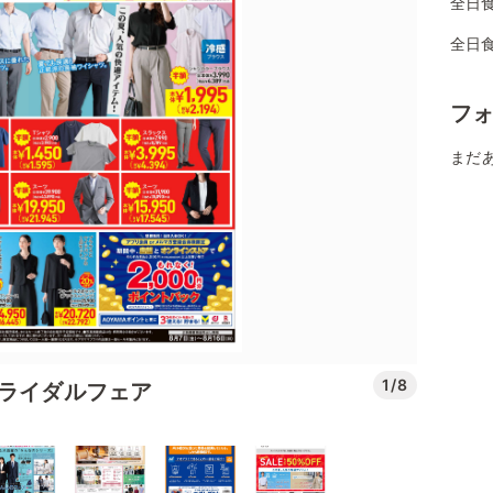
全日食
全日
フ
まだ
1/8
ブライダルフェア