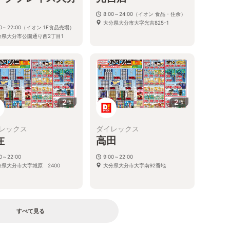
8:00～24:00（イオン 食品・住余）
大分県大分市大字光吉825-1
00～22:00（イオン 1F食品売場）
分県大分市公園通り西2丁目1
2
2
枚
枚
レックス
ダイレックス
在
高田
00～22:00
9:00～22:00
分県大分市大字城原 2400
大分県大分市大字南92番地
すべて見る