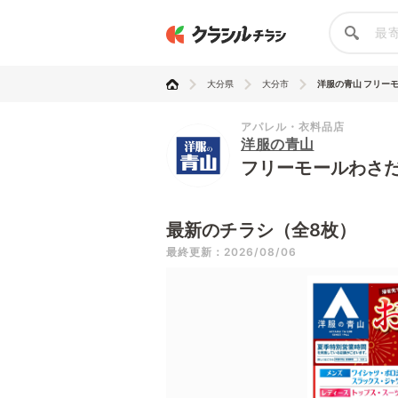
大分県
大分市
洋服の青山 フリー
アパレル・衣料品店
洋服の青山
フリーモールわさ
最新のチラシ（全8枚）
最終更新：2026/08/06