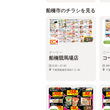
船橋市のチラシを見る
2
枚
オーケー
コー
船橋競馬場店
コ
8:30～21:30
9時
千葉県船橋市若松1-2-30
千
2
枚