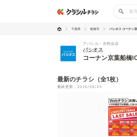
千葉県
船橋市
パシオス コーナン京
アパレル・衣料品店
パシオス
コーナン京葉船橋I
最新のチラシ（全1枚）
最終更新：2026/08/05