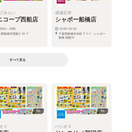
プみらい
成城石井
ニコープ西船店
シャポー船橋店
30分～20時
10:00-22:20
県船橋市西船2-31-7
千葉県船橋市本町 7-1-1 シャポー
船橋 南館1F
すべて見る
1
1
枚
枚
オス
パシオス