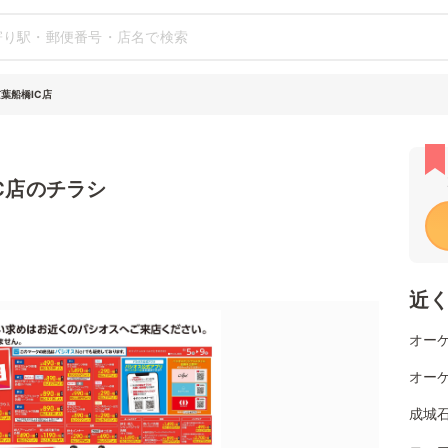
葉船橋IC店
C店のチラシ
近
オー
オーケ
成城