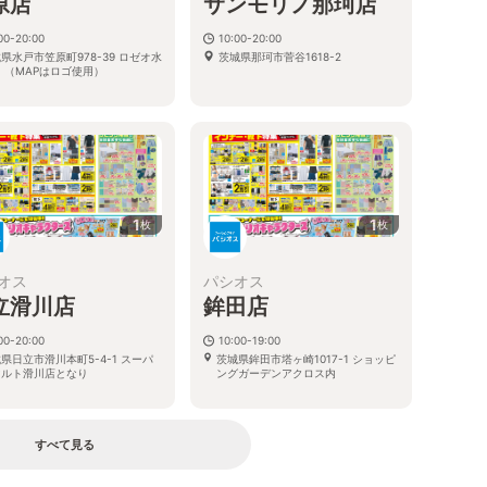
原店
サンモリノ那珂店
00-20:00
10:00-20:00
県水戸市笠原町978-39 ロゼオ水
茨城県那珂市菅谷1618-2
 （MAPはロゴ使用）
1
1
枚
枚
オス
パシオス
立滑川店
鉾田店
00-20:00
10:00-19:00
県日立市滑川本町5-4-1 スーパ
茨城県鉾田市塔ヶ崎1017-1 ショッピ
マルト滑川店となり
ングガーデンアクロス内
すべて見る