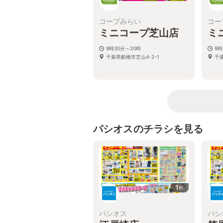
コープみらい
コー
ミニコープ芝山店
ミ
9時30分～20時
9時
千葉県船橋市芝山4-2-1
千葉
パシオスのチラシを見る
1
枚
パシオス
パシ