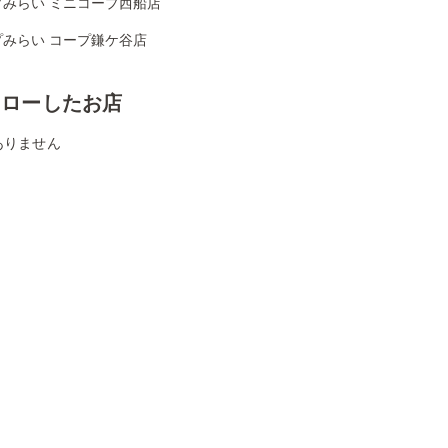
プみらい ミニコープ西船店
プみらい コープ鎌ケ谷店
ォローしたお店
ありません