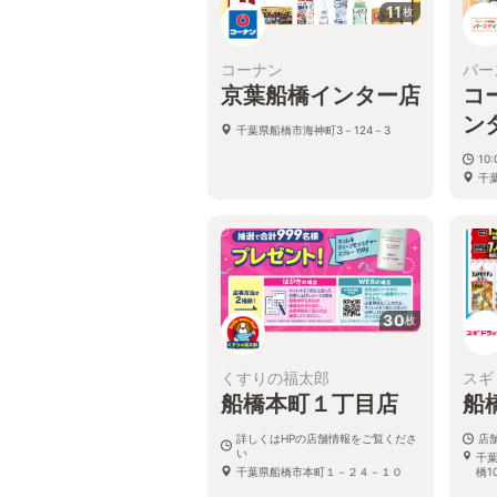
11
枚
コーナン
バー
京葉船橋インター店
コ
ン
千葉県船橋市海神町3－124－3
10:
千
30
枚
くすりの福太郎
スギ
船橋本町１丁目店
船
詳しくはHPの店舗情報をご覧くださ
店
い
千葉
千葉県船橋市本町１－２４－１０
橋1