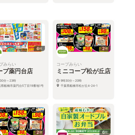
6
2
枚
枚
プみらい
コープみらい
ープ薬円台店
ミニコープ松が丘店
30分～23時
9時30分～20時
葉県船橋市薬円台5丁目19番地1号
千葉県船橋市松が丘4-24-1
2
6
枚
枚