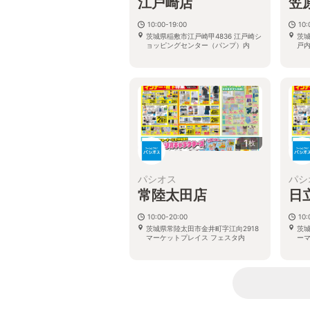
江戸崎店
笠
10:00-19:00
10:
茨城県稲敷市江戸崎甲4836 江戸崎シ
茨城
ョッピングセンター（パンプ）内
戸内
1
枚
パシオス
パシ
常陸太田店
日
10:00-20:00
10:
茨城県常陸太田市金井町字江向2918
茨城
マーケットプレイス フェスタ内
ー