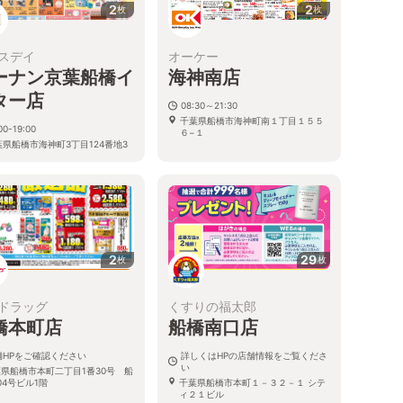
2
2
枚
枚
スデイ
オーケー
ーナン京葉船橋イ
海神南店
ター店
08:30～21:30
千葉県船橋市海神町南１丁目１５５
00-19:00
６−１
葉県船橋市海神町3丁目124番地3
2
29
枚
枚
ドラッグ
くすりの福太郎
橋本町店
船橋南口店
舗HPをご確認ください
詳しくはHPの店舗情報をご覧くださ
い
県船橋市本町二丁目1番30号 船
04号ビル1階
千葉県船橋市本町１－３２－１ シテ
ィ２１ビル