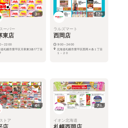
3
12
枚
枚
スーパー
ラルズマート
寒東店
西岡店
00～22:00
9:00～24:00
海道札幌市豊平区月寒東3条17丁目
北海道札幌市豊平区西岡４条１丁目
7
１－２０
る
4
7
枚
枚
ストア
イオン北海道
平店
札幌西岡店