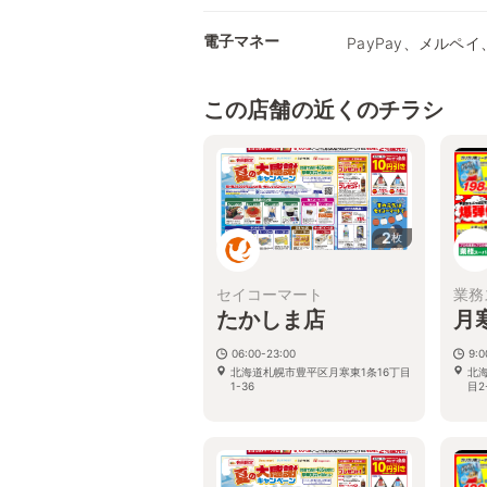
電子マネー
PayPay、メルペイ、
この店舗の近くのチラシ
2
枚
セイコーマート
業務
たかしま店
月
06:00-23:00
9:
北海道札幌市豊平区月寒東1条16丁目
北
1-36
目2