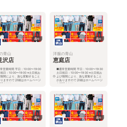
8
8
枚
枚
の青山
洋服の青山
見沢店
恵庭店
常営業時間 平日：10:00〜19:00
■通常営業時間 平日：10:00〜19:30
祝日：10:00〜19:00 ※土日祝お
土日祝日：10:00〜19:30 ※土日祝お
び期間により、急な変動すること
よび期間により、急な変動すること
ありますので 詳細はホームページ
がありますので 詳細はホームページ
確認ください
を確認ください
海道岩見沢市大和二条八丁目6番地
北海道恵庭市黄金南六丁目10番地の
5
8
8
枚
枚