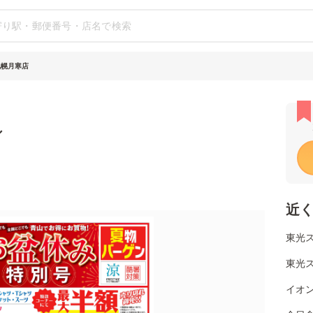
札幌月寒店
シ
近
東光
東光ス
イオ