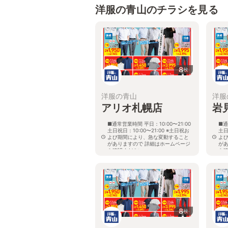
洋服の青山のチラシを見る
8
枚
洋服の青山
洋服
アリオ札幌店
岩
■通常営業時間 平日：10:00〜21:00
■通
土日祝日：10:00〜21:00 ※土日祝お
土日
よび期間により、急な変動すること
よ
がありますので 詳細はホームページ
が
を確認ください
を
北海道札幌市東区北七条東九丁目2番
北
20号 アリオ札幌３階
8
枚