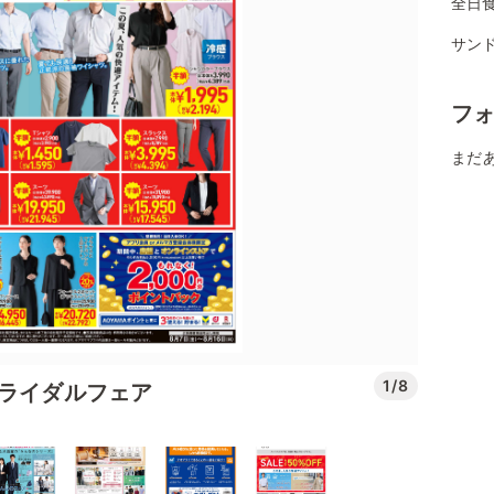
全日
サンド
フ
まだ
1/8
ブライダルフェア