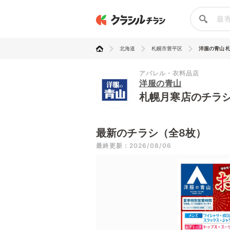
北海道
札幌市豊平区
洋服の青山 
アパレル・衣料品店
洋服の青山
札幌月寒店のチラ
最新のチラシ（全8枚）
最終更新：2026/08/06