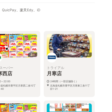
QuicPay、楽天Edy、iD
3
8
枚
枚
スーパー
トライアル
寒西店
月寒店
00～22:00
24時間（一部店舗除く）
海道札幌市豊平区月寒西二条10丁
北海道札幌市豊平区月寒東三条11丁
-40
目1-21