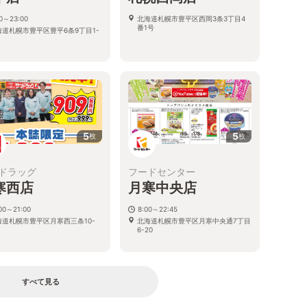
00～23:00
北海道札幌市豊平区西岡3条3丁目4
番1号
海道札幌市豊平区豊平6条9丁目1-
5
5
枚
枚
ドラッグ
フードセンター
寒西店
月寒中央店
00～21:00
8:00～22:45
海道札幌市豊平区月寒西三条10-
北海道札幌市豊平区月寒中央通7丁目
6-20
すべて見る