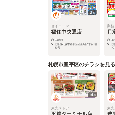
2
枚
セイコーマート
業務
福住中央通店
月
24時間
9:
北海道札幌市豊平区福住2条6丁目1番
北
43号
1-2
札幌市豊平区のチラシを見
14
枚
東光ストア
東光
平岸ターミナル店
豊