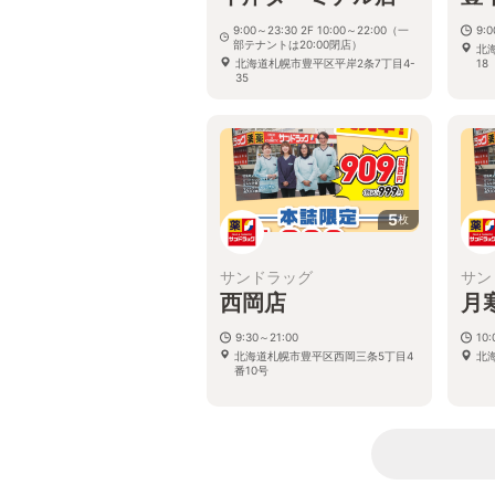
9:00～23:30 2F 10:00～22:00（一
9:
部テナントは20:00閉店）
北
北海道札幌市豊平区平岸2条7丁目4-
18
35
5
枚
サンドラッグ
サン
西岡店
月
9:30～21:00
10:
北海道札幌市豊平区西岡三条5丁目4
北
番10号