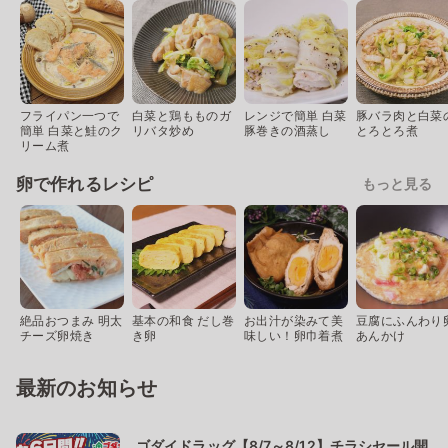
フライパン一つで
白菜と鶏もものガ
レンジで簡単 白菜
豚バラ肉と白菜
簡単 白菜と鮭のク
リバタ炒め
豚巻きの酒蒸し
とろとろ煮
リーム煮
卵で作れるレシピ
もっと見る
絶品おつまみ 明太
基本の和食 だし巻
お出汁が染みて美
豆腐にふんわり
チーズ卵焼き
き卵
味しい！卵巾着煮
あんかけ
最新のお知らせ
ゴダイドラッグ【8/7～8/12】チラシセール開