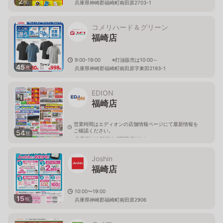
2
枚
兵庫県神崎郡福崎町南田原2703-1
コメリハード＆グリーン
福崎店
9:00-19:00 ※灯油販売は10:00～
45
枚
兵庫県神崎郡福崎町南田原字東田2193-1
EDION
福崎店
営業時間はエディオンの店舗情報ページにて最新情報を
ご確認ください。
54
枚
兵庫県神崎郡福崎町西田原1706
Joshin
福崎店
10:00〜19:00
15
枚
兵庫県神崎郡福崎町南田原2906