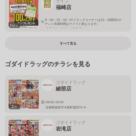
ライフ
福崎店
9：00－20：00（1Fドラッグコーナーは20：00閉店※テ
ナント営業時間はライフと異なります）
10
枚
兵庫県神崎郡福崎町西田原1706
すべて見る
ゴダイドラッグのチラシを見る
ゴダイドラッグ
綾部店
09:00-24:00
2
枚
京都府綾部市大島町畠田10-4
ゴダイドラッグ
岩滝店