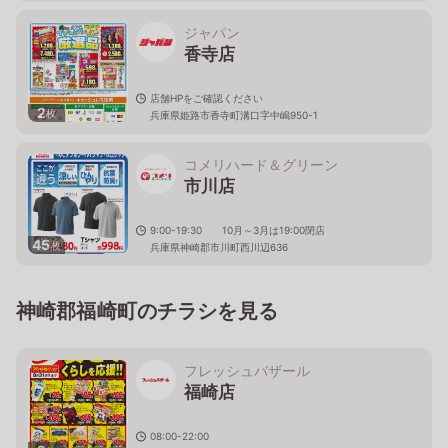
ジャパン
香寺店
店舗HPをご確認ください
2
枚
兵庫県姫路市香寺町溝口字中嶋950-1
コメリハード＆グリーン
市川店
9:00-19:30 10月～3月は19:00閉店
45
枚
兵庫県神崎郡市川町西川辺636
神崎郡福崎町のチラシを見る
フレッシュバザール
福崎店
08:00-22:00