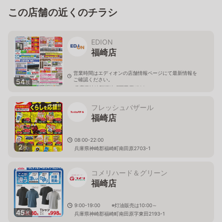
この店舗の近くのチラシ
EDION
福崎店
営業時間はエディオンの店舗情報ページにて最新情報を
ご確認ください。
54
枚
兵庫県神崎郡福崎町西田原1706
フレッシュバザール
福崎店
08:00-22:00
2
枚
兵庫県神崎郡福崎町南田原2703-1
コメリハード＆グリーン
福崎店
9:00-19:00 ※灯油販売は10:00～
45
枚
兵庫県神崎郡福崎町南田原字東田2193-1