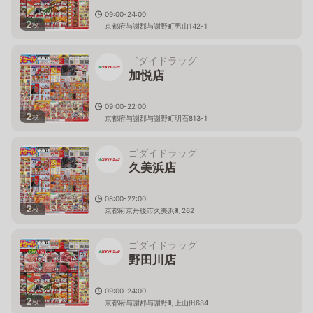
09:00-24:00
2
枚
京都府与謝郡与謝野町男山142-1
ゴダイドラッグ
加悦店
09:00-22:00
2
枚
京都府与謝郡与謝野町明石813-1
ゴダイドラッグ
久美浜店
08:00-22:00
2
枚
京都府京丹後市久美浜町262
ゴダイドラッグ
野田川店
09:00-24:00
2
枚
京都府与謝郡与謝野町上山田684