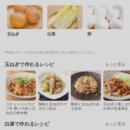
玉ねぎ
白菜
卵
※明細されている内容は店舗の実売状況と異なる場合がございます。
玉ねぎで作れるレシピ
もっと見る
コチュジャンでピ
鶏肉と玉ねぎのマ
豚肉と玉ねぎのみ
玉ねぎと豚こま
リ辛 豚バラ肉と玉
ヨポン炒め
そ炒め
れ肉の生姜焼き
ねぎの炒め物
白菜で作れるレシピ
もっと見る