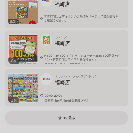
福崎店
営業時間はエディオンの店舗情報ページにて最新情報を
ご確認ください。
44
枚
兵庫県神崎郡福崎町西田原1706
ライフ
福崎店
9：00－20：00（1Fドラッグコーナーは20：00閉店※テ
ナント営業時間はライフと異なります）
8
枚
兵庫県神崎郡福崎町西田原1706
アルカドラッグストア
福崎店
09:00-20:00
2
枚
兵庫県神崎郡福崎町南田原 2938
すべて見る