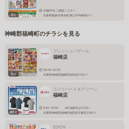
店舗HPをご確認ください
2
枚
兵庫県姫路市香寺町溝口字中嶋950-1
神崎郡福崎町のチラシを見る
フレッシュバザール
福崎店
08:00-22:00
2
枚
兵庫県神崎郡福崎町南田原2703-1
コメリハード＆グリーン
福崎店
9:00-19:00 ※灯油販売は10:00～
41
枚
兵庫県神崎郡福崎町南田原字東田2193-1
EDION