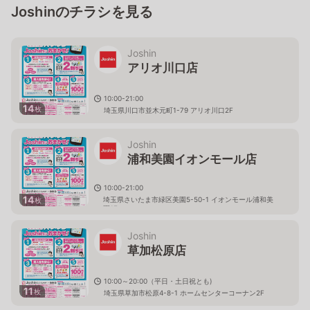
Joshinのチラシを見る
Joshin
アリオ川口店
10:00-21:00
14
枚
埼玉県川口市並木元町1-79 アリオ川口2F
Joshin
浦和美園イオンモール店
10:00-21:00
14
埼玉県さいたま市緑区美園5-50-1 イオンモール浦和美
枚
園1F
Joshin
草加松原店
10:00～20:00（平日・土日祝とも)
11
枚
埼玉県草加市松原4-8-1 ホームセンターコーナン2F