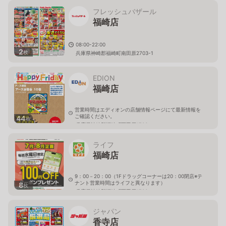
フレッシュバザール
福崎店
08:00-22:00
2
枚
兵庫県神崎郡福崎町南田原2703-1
EDION
福崎店
営業時間はエディオンの店舗情報ページにて最新情報を
ご確認ください。
44
枚
兵庫県神崎郡福崎町西田原1706
ライフ
福崎店
9：00－20：00（1Fドラッグコーナーは20：00閉店※テ
ナント営業時間はライフと異なります）
8
枚
兵庫県神崎郡福崎町西田原1706
ジャパン
香寺店