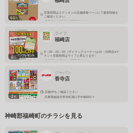
福崎店
営業時間はエディオンの店舗情報ページにて最新情報を
ご確認ください。
44
枚
兵庫県神崎郡福崎町西田原1706
ライフ
福崎店
9：00－20：00（1Fドラッグコーナーは20：00閉店※テ
ナント営業時間はライフと異なります）
8
枚
兵庫県神崎郡福崎町西田原1706
ジャパン
香寺店
店舗HPをご確認ください
2
枚
兵庫県姫路市香寺町溝口字中嶋950-1
神崎郡福崎町のチラシを見る