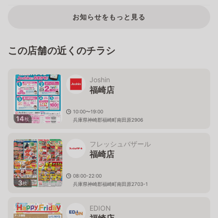
お知らせをもっと見る
この店舗の近くのチラシ
Joshin
福崎店
10:00〜19:00
14
枚
兵庫県神崎郡福崎町南田原2906
フレッシュバザール
福崎店
08:00-22:00
3
枚
兵庫県神崎郡福崎町南田原2703-1
EDION