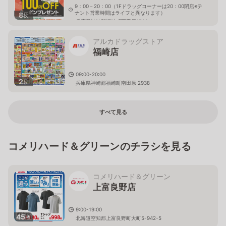
9：00－20：00（1Fドラッグコーナーは20：00閉店※テ
ナント営業時間はライフと異なります）
8
枚
兵庫県神崎郡福崎町西田原1706
アルカドラッグストア
福崎店
09:00-20:00
2
枚
兵庫県神崎郡福崎町南田原 2938
すべて見る
コメリハード＆グリーンのチラシを見る
コメリハード＆グリーン
上富良野店
9:00-19:00
45
枚
北海道空知郡上富良野町大町5-942-5