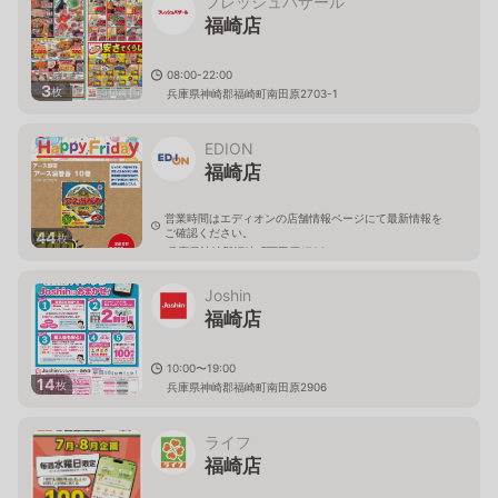
フレッシュバザール
福崎店
08:00-22:00
3
枚
兵庫県神崎郡福崎町南田原2703-1
EDION
福崎店
営業時間はエディオンの店舗情報ページにて最新情報を
ご確認ください。
44
枚
兵庫県神崎郡福崎町西田原1706
Joshin
福崎店
10:00〜19:00
14
枚
兵庫県神崎郡福崎町南田原2906
ライフ
福崎店