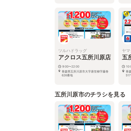
66
21
枚
ツルハドラッグ
ヤマ
アクロス五所川原店
五
9:00〜22:00
10
青森県五所川原市大字唐笠柳字藤巻
青
626番地
517
五所川原市のチラシを見る
19
枚