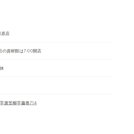
川原店
平日の資材館は7:00開店
休
字唐笠柳字藤巻714