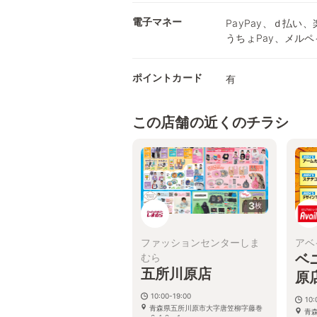
電子マネー
PayPay、ｄ払い、楽
うちょPay、メルペ
ポイントカード
有
この店舗の近くのチラシ
3
枚
ファッションセンターしま
アベ
ベ
むら
五所川原店
原
10:00-19:00
10:
青森県五所川原市大字唐笠柳字藤巻
青
６４０−１