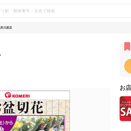
五所川原店
シ
お