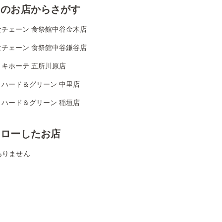
くのお店からさがす
食チェーン 食祭館中谷金木店
食チェーン 食祭館中谷鎌谷店
・キホーテ 五所川原店
リハード＆グリーン 中里店
リハード＆グリーン 稲垣店
ォローしたお店
ありません