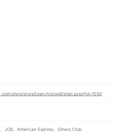
i.com/shop/storeSearch/storeDetail.aspx?id=1050
d、JCB、American Express、Diners Club