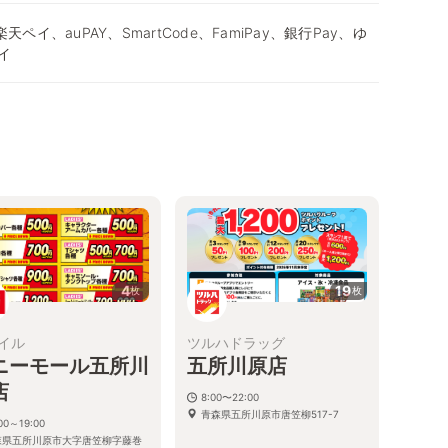
天ペイ、auPAY、SmartCode、FamiPay、銀行Pay、ゆ
イ
4
19
枚
枚
イル
ツルハドラッグ
ニーモール五所川
五所川原店
店
8:00〜22:00
青森県五所川原市唐笠柳517-7
00～19:00
森県五所川原市大字唐笠柳字藤巻