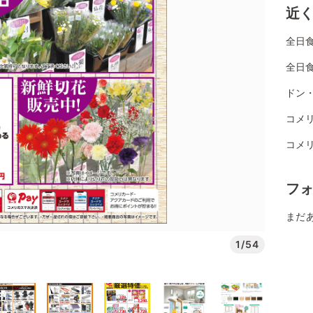
近
全日
全日
ドン
コメ
コメ
フ
まだ
1/54