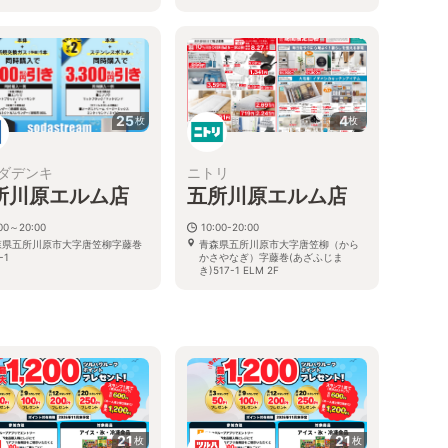
3
25
4
枚
枚
ダデンキ
ニトリ
所川原エルム店
五所川原エルム店
:00～20:00
10:00-20:00
森県五所川原市大字唐笠柳字藤巻
青森県五所川原市大字唐笠柳（から
-1
かさやなぎ）字藤巻(あざふじま
き)517-1 ELM 2F
21
21
枚
枚