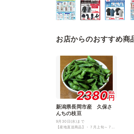
お店からのおすすめ商
2380
税込
円
新潟県長岡市産 久保さ
んちの枝豆
9月30日(水)まで
【産地直送商品】・７月上旬～７...