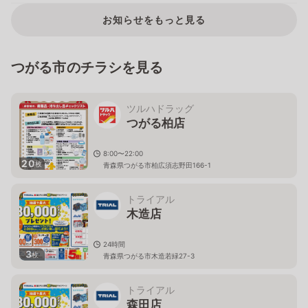
お知らせをもっと見る
つがる市のチラシを見る
ツルハドラッグ
つがる柏店
8:00〜22:00
20
枚
青森県つがる市柏広須志野田166-1
トライアル
木造店
24時間
3
枚
青森県つがる市木造若緑27-3
トライアル
森田店