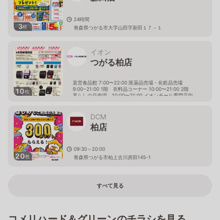
24時間
3
枚
青森県つがる市大字山田字新田１７－１
イオン
つがる柏店
直営食品館 7:00〜22:00 医薬品売場・化粧品売場
9:00~21:00 1階 衣料品コーナー 10:00〜21:00 2階
10
枚
暮らしの品売場 10:00〜21:00 イオンモール専門店街
10:00〜20:00 イオンモールレストラン街 11：00～
21：00 まんまストリート 10：00～20：00 アミュー
ズメント館 10:00〜20:00 映画館 9：30～21：00（上映
DCM
終了まで） インフォメーション 10:00〜20:00 ドラッグ
柏店
／調剤 9:00〜18:00(休憩時間14：00～15：00) 定休
日→日曜日、祝日 サービスカウンター 8:30〜21:00
青森県つがる市柏稲盛幾世41
09:30～20:00
20
枚
青森県つがる市柏上古川房田145-1
すべて見る
コメリハード＆グリーンのチラシを見る