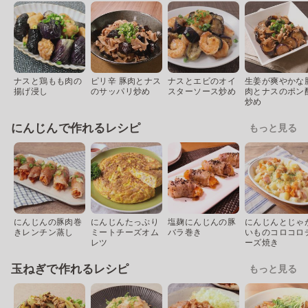
ナスと鶏もも肉の
ピリ辛 豚肉とナス
ナスとエビのオイ
生姜が爽やかな
揚げ浸し
のサッパリ炒め
スターソース炒め
肉とナスのポン
炒め
にんじんで作れるレシピ
もっと見る
にんじんの豚肉巻
にんじんたっぷり
塩麹にんじんの豚
にんじんとじゃ
きレンチン蒸し
ミートチーズオム
バラ巻き
いものコロコロ
レツ
ーズ焼き
玉ねぎで作れるレシピ
もっと見る