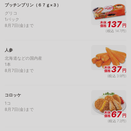
プッチンプリン（６７ｇ×３）
グリコ
1パック
137
本体
8月7日(金)まで
円
価格
(税込 147円)
人参
北海道などの国内産
1本
37
本体
8月7日(金)まで
円
価格
(税込 39円)
コロッケ
1コ
8月7日(金)まで
67
本体
円
価格
(税込 72円)