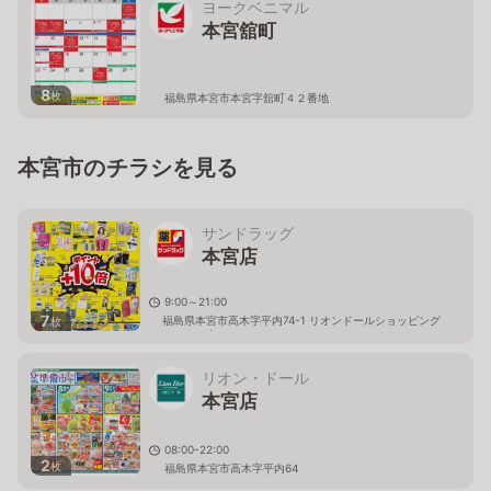
ヨークベニマル
本宮舘町
8
枚
福島県本宮市本宮字舘町４２番地
本宮市のチラシを見る
サンドラッグ
本宮店
9:00～21:00
7
福島県本宮市高木字平内74-1 リオンドールショッピング
枚
センター内
リオン・ドール
本宮店
08:00-22:00
2
枚
福島県本宮市高木字平内64