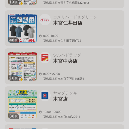
19
枚
福島県本宮市荒井字久保田132-8-2
コメリハード＆グリーン
本宮仁井田店
9:00-19:00
46
枚
福島県本宮市仁井田字西町38
ツルハドラッグ
本宮中央店
8:00〜22:00
20
枚
福島県本宮市本宮字万世195番1
ヤマダデンキ
本宮店
10:00～20:00
36
枚
福島県本宮市本宮舘町202-1