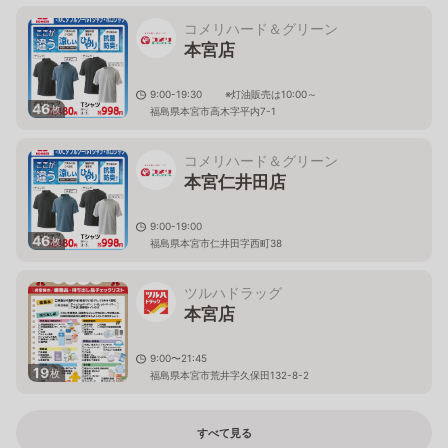
コメリハード＆グリーン
本宮店
9:00-19:30 ※灯油販売は10:00～
46
枚
福島県本宮市高木字平内7-1
コメリハード＆グリーン
本宮仁井田店
9:00-19:00
46
枚
福島県本宮市仁井田字西町38
ツルハドラッグ
本宮店
9:00〜21:45
19
枚
福島県本宮市荒井字久保田132-8-2
すべて見る