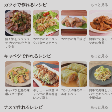
カツオで作れるレシピ
もっと見る
熱々油をジュジュ
カツオのガーリッ
カツオの竜田揚げ
簡単にできる 
ッ カツオのたたき
クバターステーキ
ツオの角煮
サラダ
キャベツで作れるレシピ
もっと見る
キャベツと鮭の味
ボリューム抜群 キ
コンソメ味のロー
簡単で美味しい 
噌バター炒め
ャベツの豚肉巻き
ルキャベツ
バラとキャベツ
レンジ蒸し
中華炒め
ナスで作れるレシピ
もっと見る