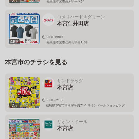
2
枚
福島県本宮市高木字平内64
コメリハード＆グリーン
本宮仁井田店
9:00-19:00
46
枚
福島県本宮市仁井田字西町38
本宮市のチラシを見る
サンドラッグ
本宮店
9:00～21:00
7
福島県本宮市高木字平内74-1 リオンドールショッピング
枚
センター内
リオン・ドール
本宮店