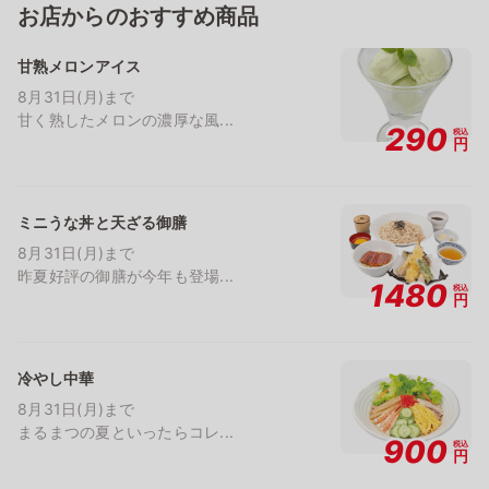
お店からのおすすめ商品
甘熟メロンアイス
8月31日(月)まで
甘く熟したメロンの濃厚な風...
290
税込
円
ミニうな丼と天ざる御膳
8月31日(月)まで
昨夏好評の御膳が今年も登場...
1480
税込
円
冷やし中華
8月31日(月)まで
まるまつの夏といったらコレ...
900
税込
円