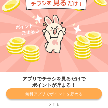
今すぐアプリをダウンロードする
アプリでチラシを見るだけで
ポイントが貯まる！
無料アプリでポイントを貯める
プライバシーポリシー
利用規約
運営会社
サービスに関してのお問い合わせ
チラシ掲載をお考えの方
とじる