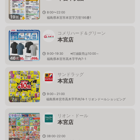
8:00〜22:00
19
枚
福島県本宮市本宮字万世195番1
コメリハード＆グリーン
本宮店
9:00-19:30 ※灯油販売は10:00～
46
枚
福島県本宮市高木字平内7-1
サンドラッグ
本宮店
9:00～21:00
7
福島県本宮市高木字平内74-1 リオンドールショッピング
枚
センター内
リオン・ドール
本宮店
08:00-22:00