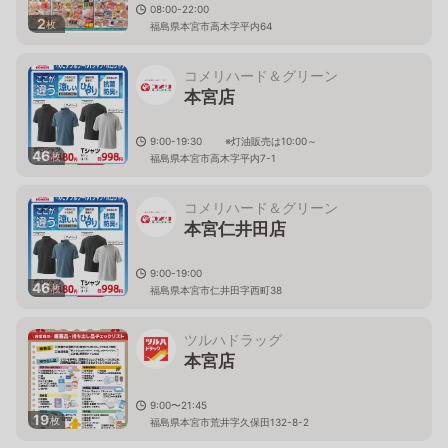
08:00-22:00
2
枚
福島県本宮市高木字平内64
コメリハード＆グリーン
本宮店
9:00-19:30 ※灯油販売は10:00～
46
枚
福島県本宮市高木字平内7-1
コメリハード＆グリーン
本宮仁井田店
9:00-19:00
46
枚
福島県本宮市仁井田字西町38
ツルハドラッグ
本宮店
9:00〜21:45
19
枚
福島県本宮市荒井字久保田132-8-2