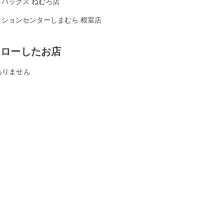
トバックス ねむろ店
ッションセンターしまむら 根室店
ォローしたお店
ありません