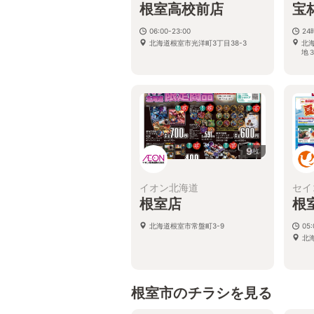
根室高校前店
宝
06:00-23:00
24
北海道根室市光洋町3丁目38-3
北
地
9
枚
イオン北海道
セイ
根室店
根
北海道根室市常盤町3-9
05:
北
根室市のチラシを見る