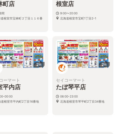
林町店
根室店
時間
9:00〜20:00
海道根室市宝林町２丁目１１６番
北海道根室市宝町1丁目2-1
３
2
2
枚
枚
コーマート
セイコーマート
室平内店
たぼ琴平店
00-00:00
06:00-23:00
海道根室市平内町2丁目16番地
北海道根室市琴平町2丁目34番地