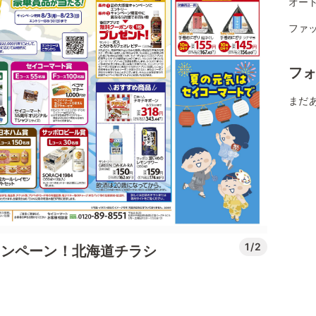
オー
ファ
フ
まだ
1/2
ャンペーン！北海道チラシ