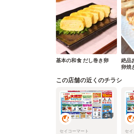
基本の和食 だし巻き卵
絶品
卵焼
この店舗の近くのチラシ
2
枚
セイコーマート
セイ