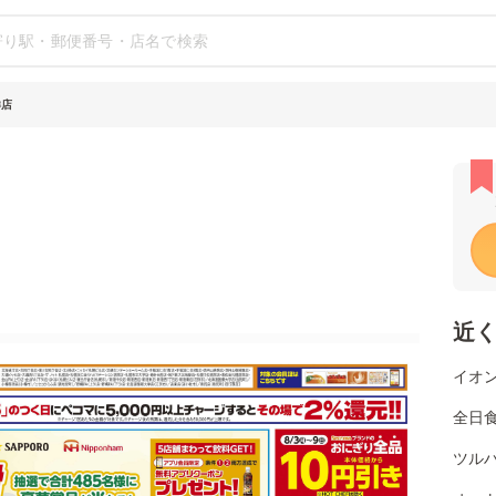
洋店
近
イオン
全日
ツル