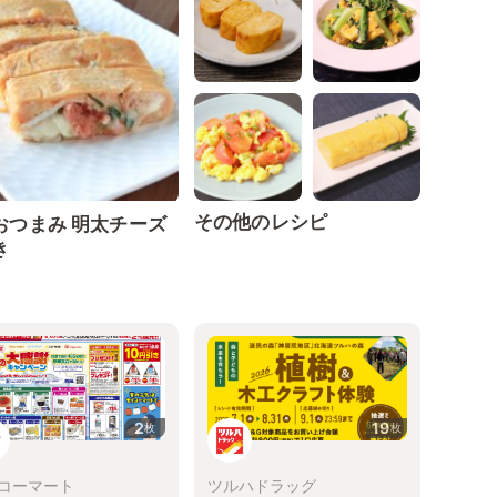
その他のレシピ
おつまみ 明太チーズ
き
2
19
枚
枚
コーマート
ツルハドラッグ