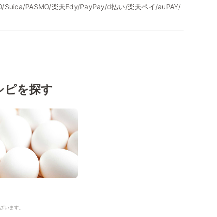
/iD/Suica/PASMO/楽天Edy/PayPay/d払い/楽天ペイ/auPAY/
シピを探す
ざいます。