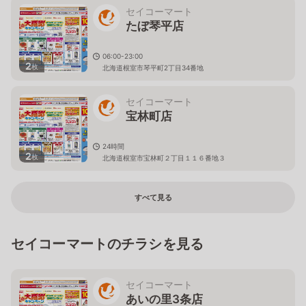
セイコーマート
たぼ琴平店
06:00-23:00
2
枚
北海道根室市琴平町2丁目34番地
セイコーマート
宝林町店
24時間
2
枚
北海道根室市宝林町２丁目１１６番地３
すべて見る
セイコーマートのチラシを見る
セイコーマート
あいの里3条店