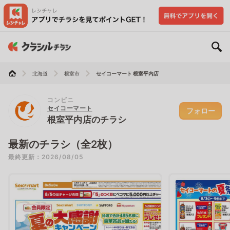
北海道
根室市
セイコーマート 根室平内店
コンビニ
セイコーマート
フォロー
根室平内店のチラシ
最新のチラシ（全2枚）
最終更新：2026/08/05