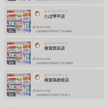
セイコーマート
たぼ琴平店
06:00-23:00
2
枚
北海道根室市琴平町2丁目34番地
セイコーマート
根室西浜店
05:00-23:00
2
枚
北海道根室市西浜町9丁目11番地3
セイコーマート
根室高校前店
06:00-23:00
2
枚
北海道根室市光洋町3丁目38-3