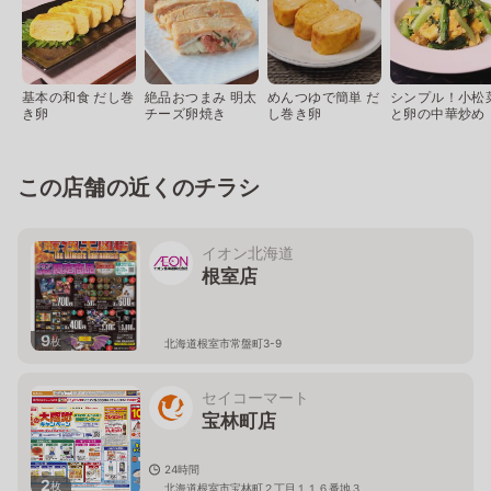
基本の和食 だし巻
絶品おつまみ 明太
めんつゆで簡単 だ
シンプル！小松
き卵
チーズ卵焼き
し巻き卵
と卵の中華炒め
この店舗の近くのチラシ
イオン北海道
根室店
9
枚
北海道根室市常盤町3-9
セイコーマート
宝林町店
24時間
2
枚
北海道根室市宝林町２丁目１１６番地３