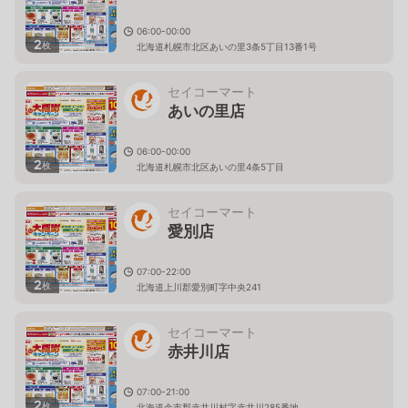
06:00-00:00
2
枚
北海道札幌市北区あいの里3条5丁目13番1号
セイコーマート
あいの里店
06:00-00:00
2
枚
北海道札幌市北区あいの里4条5丁目
セイコーマート
愛別店
07:00-22:00
2
枚
北海道上川郡愛別町字中央241
セイコーマート
赤井川店
07:00-21:00
2
枚
北海道余市郡赤井川村字赤井川285番地