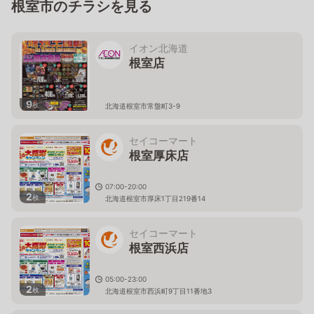
根室市のチラシを見る
イオン北海道
根室店
9
枚
北海道根室市常盤町3-9
セイコーマート
根室厚床店
07:00-20:00
2
枚
北海道根室市厚床1丁目219番14
セイコーマート
根室西浜店
05:00-23:00
2
枚
北海道根室市西浜町9丁目11番地3