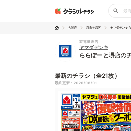
大阪府
堺市美原区
ヤマダデンキ 
家電量販店
ヤマダデンキ
ららぽーと堺店の
最新のチラシ（全21枚）
最終更新：2026/08/01