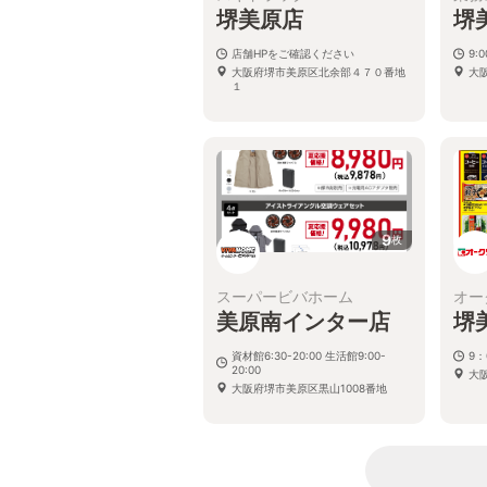
堺美原店
堺
店舗HPをご確認ください
9:
大阪府堺市美原区北余部４７０番地
大
１
9
枚
スーパービバホーム
オー
美原南インター店
堺
資材館6:30-20:00 生活館9:00-
9：
20:00
大阪
大阪府堺市美原区黒山1008番地