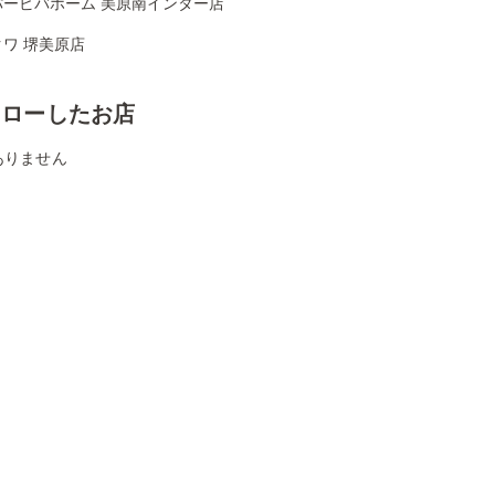
パービバホーム 美原南インター店
ワ 堺美原店
ォローしたお店
ありません