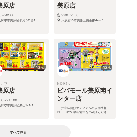
美原店
美原店
00～20:00
9:00 -21:00
阪府堺市美原区平尾301番1
大阪府堺市美原区南余部444-1
13
48
枚
枚
クワ
EDION
美原店
ビバモール美原南イ
ンター店
00～23：00
府堺市美原区黒山141-1
営業時間はエディオンの店舗情報ペ
ージにて最新情報をご確認くださ
い。
大阪府堺市美原区黒山1008番地 ビバ
モール美原南インター店2階
すべて見る