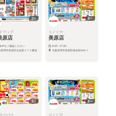
2
6
枚
枚
ドラッグ
コノミヤ
美原店
美原店
舗HPをご確認ください
9:00 -21:00
阪府堺市美原区北余部４７０番地
大阪府堺市美原区南余部444-1
3
6
枚
枚
スーパー
コノミヤ