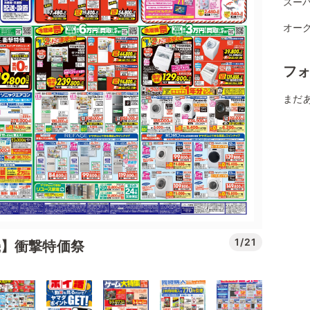
スー
オーク
フ
まだ
1/21
機】衝撃特価祭