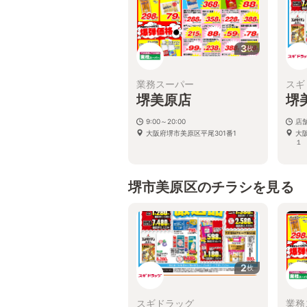
3
枚
業務スーパー
スギ
堺美原店
堺
9:00～20:00
店
大阪府堺市美原区平尾301番1
大
１
堺市美原区のチラシを見る
2
枚
スギドラッグ
業務