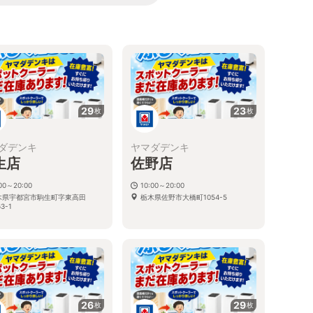
る
29
23
枚
枚
ダデンキ
ヤマダデンキ
生店
佐野店
:00～20:00
10:00～20:00
木県宇都宮市駒生町字東高田
栃木県佐野市大橋町1054-5
3-1
26
29
枚
枚