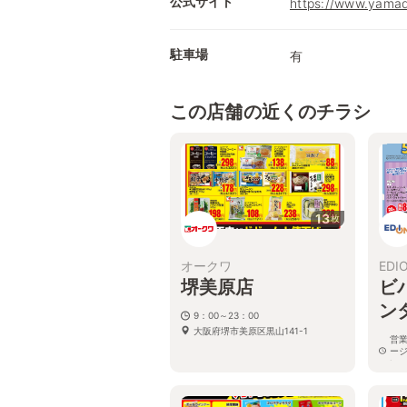
公式サイト
https://www.yamad
駐車場
有
この店舗の近くのチラシ
13
枚
オークワ
EDI
堺美原店
ビ
ン
9：00～23：00
大阪府堺市美原区黒山141-1
営
ー
い
大阪
モ