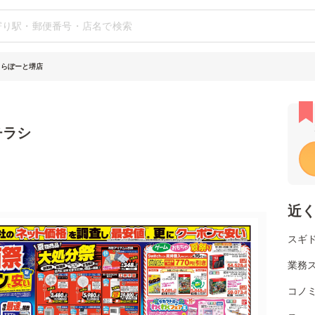
ららぽーと堺店
チラシ
近
スギ
業務
コノミ