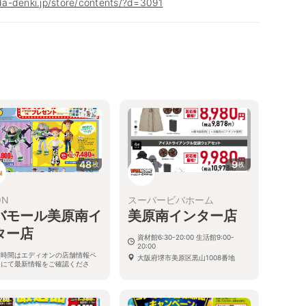
a-denki.jp/store/contents/?d=3091
48
9
枚
枚
ON
スーパービバホーム
バモール美原南イ
美原南インター店
ター店
資材館6:30-20:00 生活館9:00-
20:00
業時間はエディオンの店舗情報ペ
大阪府堺市美原区黒山1008番地
ジにて最新情報をご確認くださ
。
府堺市美原区黒山1008番地 ビバ
ール美原南インター店2階