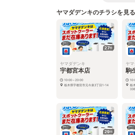
ヤマダデンキのチラシを見
27
枚
ヤマダデンキ
ヤマ
宇都宮本店
駒
10:00～20:00
10
栃木県宇都宮市元今泉3丁目1-14
栃
336
29
枚