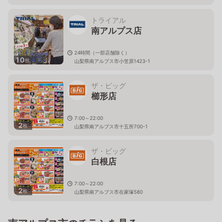
トライアル
南アルプス店
24時間（一部店舗除く）
10
枚
山梨県南アルプス市小笠原1423-1
ザ・ビッグ
櫛形店
7:00～22:00
2
枚
山梨県南アルプス市十五所700-1
ザ・ビッグ
白根店
7:00～22:00
2
枚
山梨県南アルプス市在家塚580