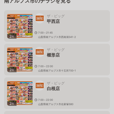
南アルプス市のチラシを見る
ザ・ビッグ
甲西店
7:00～21:45
2
枚
山梨県南アルプス市西南湖341-2
ザ・ビッグ
櫛形店
7:00～22:00
2
枚
山梨県南アルプス市十五所700-1
ザ・ビッグ
白根店
7:00～22:00
2
枚
山梨県南アルプス市在家塚580