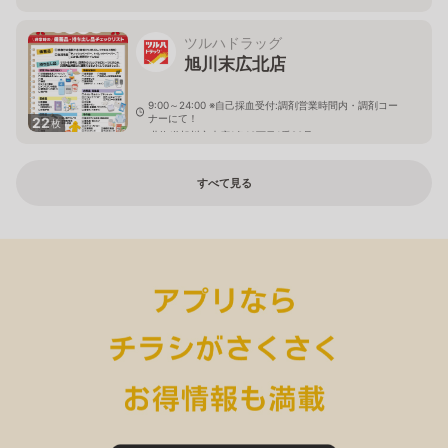
ツルハドラッグ
旭川末広北店
9:00～24:00 ※自己採血受付:調剤営業時間内・調剤コー
ナーにて！
22
枚
北海道旭川市末広1条10丁目1番20号
すべて見る