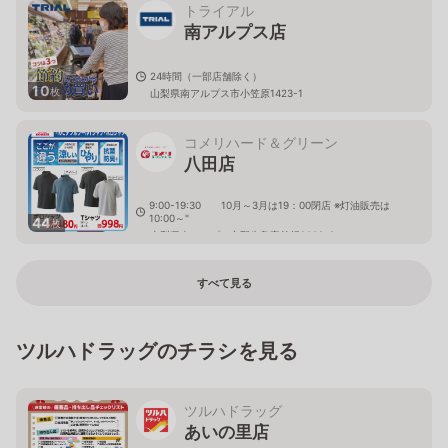
トライアル
南アルプス店
24時間（一部店舗除く）
10
枚
山梨県南アルプス市小笠原1423-1
コメリハード＆グリーン
八田店
9:00-19:30 10月～3月は19：00閉店 ※灯油販売は
10:00～"
44
枚
山梨県南アルプス市野牛島字前畑2339-8
すべて見る
ツルハドラッグのチラシを見る
ツルハドラッグ
あいの里店