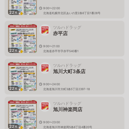
9:00〜22:00
22
枚
北海道札幌市北区あいの里2条6丁目1番28号
ツルハドラッグ
赤平店
9:00〜21:00
22
枚
北海道赤平市字赤平540番1
ツルハドラッグ
旭川大町3条店
9:00〜24:00
22
枚
北海道旭川市大町3条5丁目2397-18
ツルハドラッグ
旭川神楽岡店
9:00〜23:00
22
枚
北海道旭川市神楽岡5条6丁目4番20号