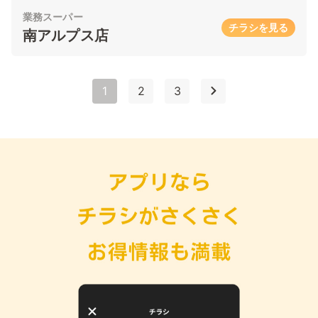
業務スーパー
チラシを見る
南アルプス店
1
2
3