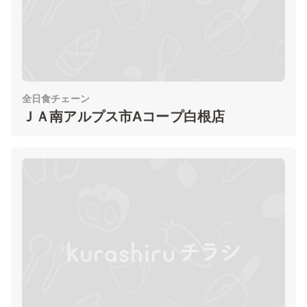
全日食チェーン
ＪＡ南アルプス市Aコープ白根店