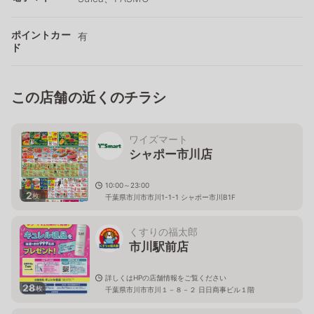
ポイントカー
有
ド
この店舗の近くのチラシ
ワイズマート
シャポー市川店
10:00～23:00
2
枚
千葉県市川市市川1-1-1 シャポー市川B1F
くすりの福太郎
市川駅前店
詳しくはHPの店舗情報をご覧ください
28
枚
千葉県市川市市川１－８－２ 日日商事ビル１階