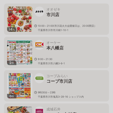
オオゼキ
市川店
10:00～21:00(市川花火大会開催日は、20:00閉店）
14
枚
千葉県市川市市川南1-10-1
オーケー
本八幡店
9:00～21:30
2
枚
千葉県市川市八幡3-6-1
コープみらい
コープ市川店
9時30分～23時
6
枚
千葉県市川市鬼高3-28-16 ショップス内
成城石井