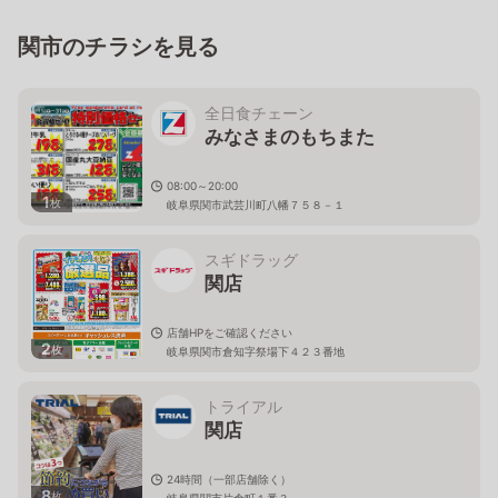
関市のチラシを見る
全日食チェーン
みなさまのもちまた
08:00～20:00
1
枚
岐阜県関市武芸川町八幡７５８－１
スギドラッグ
関店
店舗HPをご確認ください
2
枚
岐阜県関市倉知字祭場下４２３番地
トライアル
関店
24時間（一部店舗除く）
8
枚
岐阜県関市片倉町１番３