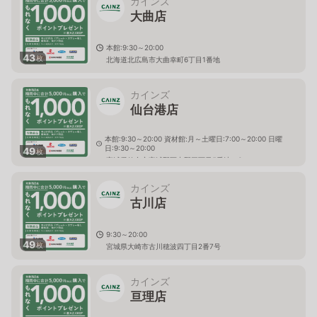
カインズ
大曲店
本館:9:30～20:00
43
枚
北海道北広島市大曲幸町6丁目1番地
カインズ
仙台港店
本館:9:30～20:00 資材館:月～土曜日:7:00～20:00 日曜
日:9:30～20:00
49
枚
宮城県仙台市宮城野区中野三丁目5番地の6
カインズ
古川店
9:30～20:00
49
枚
宮城県大崎市古川穂波四丁目2番7号
カインズ
亘理店