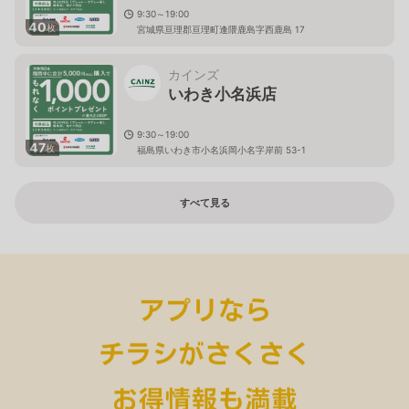
9:30～19:00
40
枚
宮城県亘理郡亘理町逢隈鹿島字西鹿島 17
カインズ
いわき小名浜店
9:30～19:00
47
枚
福島県いわき市小名浜岡小名字岸前 53-1
すべて見る