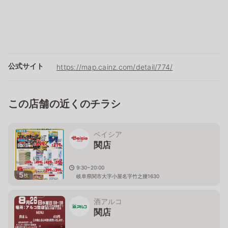
公式サイト
https://map.cainz.com/detail/774/
この店舗の近くのチラシ
ベイシア
関店
9:30~20:00
5
枚
岐阜県関市大字小屋名字竹之腰1630
酒アルコ
関店