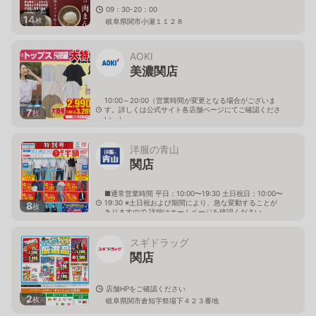
09：30-20：00
14
枚
岐阜県関市小瀬１１２８
AOKI
美濃関店
10:00～20:00（営業時間が変更となる場合がございま
す。詳しくは公式サイト各店舗ページにてご確認くださ
7
枚
い。）
岐阜県関市小瀬字北目貫橋2768
洋服の青山
関店
■通常営業時間 平日：10:00〜19:30 土日祝日：10:00〜
19:30 ※土日祝および期間により、急な変動することが
8
枚
ありますので 詳細はホームページを確認ください
岐阜県関市緑ヶ丘二丁目4番3-3号
スギドラッグ
関店
店舗HPをご確認ください
2
枚
岐阜県関市倉知字祭場下４２３番地