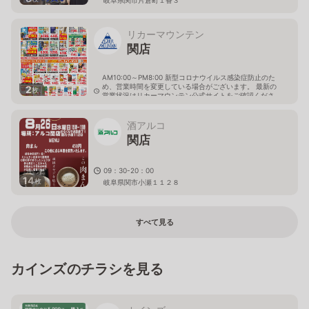
リカーマウンテン
関店
AM10:00～PM8:00 新型コロナウイルス感染症防止のた
め、営業時間を変更している場合がございます。 最新の
2
枚
営業状況はリカーマウンテン公式サイトをご確認くださ
い。
岐阜県関市市平賀土蔵洞599番4
酒アルコ
関店
09：30-20：00
14
枚
岐阜県関市小瀬１１２８
すべて見る
カインズのチラシを見る