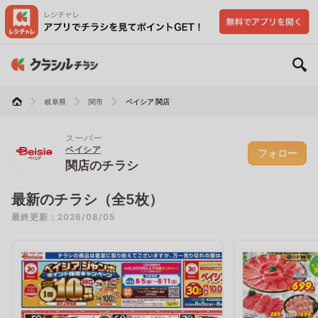
岐阜県
関市
ベイシア 関店
スーパー
ベイシア
フォロー
関店のチラシ
最新のチラシ（全5枚）
最終更新：2026/08/05