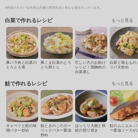
※明細されている内容は店舗の実売状況と異なる場合がございます。
白菜で作れるレシピ
もっと見る
豚バラ肉と白菜の
豚こま白菜のとろ
忙しい方のお助け
白菜と鶏ももの
とろとろ煮
とろ卵とじ
レシピ！鶏胸肉の
リバタ炒め
白菜蒸し
鮭で作れるレシピ
もっと見る
キャベツと鮭の味
鮭ときのこのガー
ほっくり大根と秋
鮭のムニエル バ
噌バター炒め
リックバター醤油
鮭の照り焼き
ー醤油ソースが
炒め