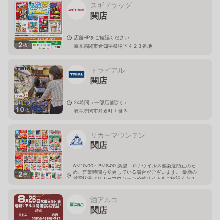
スギドラッグ
関店
店舗HPをご確認ください
2
枚
岐阜県関市倉知字祭場下４２３番地
トライアル
関店
24時間（一部店舗除く）
10
枚
岐阜県関市片倉町１番３
リカーマウンテン
関店
AM10:00～PM8:00 新型コロナウイルス感染症防止のた
め、営業時間を変更している場合がございます。 最新の
2
枚
営業状況はリカーマウンテン公式サイトをご確認くださ
い。
岐阜県関市市平賀土蔵洞599番4
酒アルコ
関店