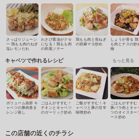
さっぱりジューシ
わさび醤油がクセ
鶏もも肉と長ねぎ
しょうが香る 鶏
ー 鶏もも肉のねぎ
になる！鶏もも肉
の胡麻マヨ炒め
も肉とナスの炒
塩レモンだれ
の和風ソテー
物
キャベツで作れるレシピ
もっと見る
ボリューム抜群 キ
ごはんがすすむ！
ご飯がすすむ！キ
ごはんがすすむ
ャベツの豚肉巻き
チキンとキャベツ
ャベツと豚の甘辛
豚バラ肉とキャ
レンジ蒸し
のガーリック炒め
味噌炒め
ツのオイスター
ース炒め
この店舗の近くのチラシ