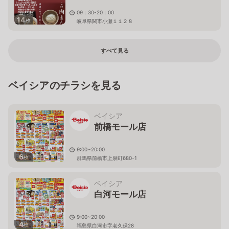
09：30-20：00
14
枚
岐阜県関市小瀬１１２８
すべて見る
ベイシアのチラシを見る
ベイシア
前橋モール店
9:00~20:00
6
枚
群馬県前橋市上泉町680-1
ベイシア
白河モール店
9:00~20:00
4
枚
福島県白河市字老久保28