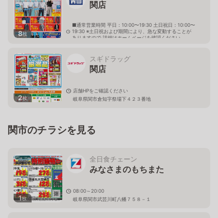
関店
■通常営業時間 平日：10:00〜19:30 土日祝日：10:00〜
19:30 ※土日祝および期間により、急な変動することが
8
枚
ありますので 詳細はホームページを確認ください
岐阜県関市緑ヶ丘二丁目4番3-3号
スギドラッグ
関店
店舗HPをご確認ください
2
枚
岐阜県関市倉知字祭場下４２３番地
関市のチラシを見る
全日食チェーン
みなさまのもちまた
08:00～20:00
1
枚
岐阜県関市武芸川町八幡７５８－１