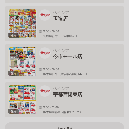
ベイシア
玉造店
9:00~20:00
4
枚
茨城県行方市玉造甲642-1
ベイシア
今市モール店
9:00~20:00
5
枚
栃木県日光市芹沼字石神殿1470-1
ベイシア
宇都宮陽東店
9:00~21:00
5
枚
栃木県宇都宮市陽東3-27-20
すべて見る