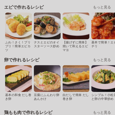
エビで作れるレシピ
もっと見る
ふわ！さく！プリ
ナスとエビのオイ
【揚げずに簡単】
基本で簡単！エ
プリ！簡単エビカ
スターソース炒め
焼いて和えるエビ
チリ
ツ
マヨ
卵で作れるレシピ
もっと見る
基本の和食 だし巻
豆腐にふんわり卵
白だしで簡単 だし
シンプル！小松
き卵
あんかけ
巻き卵
と卵の中華炒め
鶏もも肉で作れるレシピ
もっと見る