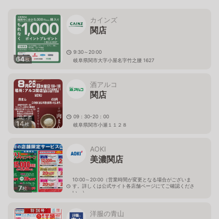
カインズ
関店
9:30～20:00
64
枚
岐阜県関市大字小屋名字竹之腰 1627
酒アルコ
関店
09：30-20：00
14
枚
岐阜県関市小瀬１１２８
AOKI
美濃関店
10:00～20:00（営業時間が変更となる場合がございま
す。詳しくは公式サイト各店舗ページにてご確認くださ
7
枚
い。）
岐阜県関市小瀬字北目貫橋2768
洋服の青山