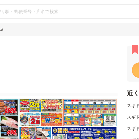
明店
近
スギド
スギド
スギド