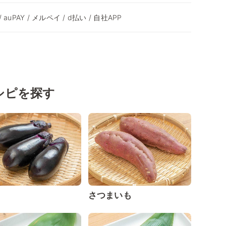
/ auPAY / メルペイ / d払い / 自社APP
シピを探す
さつまいも