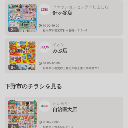
ファッションセンターしまむら
針ヶ谷店
10:00-19:00
2
枚
栃木県宇都宮市針ヶ谷町４７２−６
イオン
みぶ店
07:00-00:00
6
枚
栃木県下都賀郡壬生町大字壬生丁字六美219
下野市のチラシを見る
たいらや
自治医大店
9:30～22:00
3
枚
栃木県下野市緑4-26-3