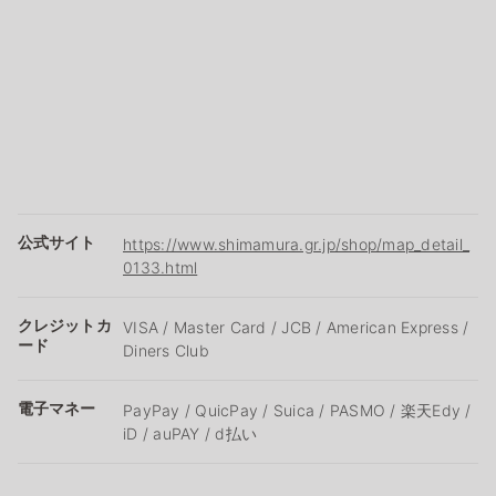
公式サイト
https://www.shimamura.gr.jp/shop/map_detail_
0133.html
クレジットカ
VISA / Master Card / JCB / American Express /
ード
Diners Club
電子マネー
PayPay / QuicPay / Suica / PASMO / 楽天Edy /
iD / auPAY / d払い