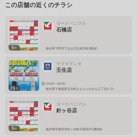
この店舗の近くのチラシ
ヨークベニマル
石橋店
5
枚
栃木県下野市下古山字北原3362番地1
ヤマダデンキ
壬生店
10:00～20:00
25
枚
栃木県下都賀郡壬生町おもちゃのまち三丁目2-21
ヨークベニマル
針ヶ谷店
5
枚
栃木県宇都宮市針ヶ谷町字新田472番地6