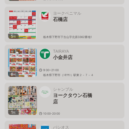
ヨークベニマル
石橋店
5
枚
栃木県下野市下古山字北原3362番地1
TAIRAYA
小金井店
9:30~21:00
8
枚
栃木県下野市（ｼﾓﾂｹｼ）駅東２－７－４
シャンブル
ヨークタウン石橋
店
1
枚
10:00-20:00
栃木県下野市下古山字北原３３６２－
１
パシオス