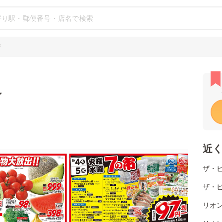
店
シ
近
ザ・
ザ・
リオ