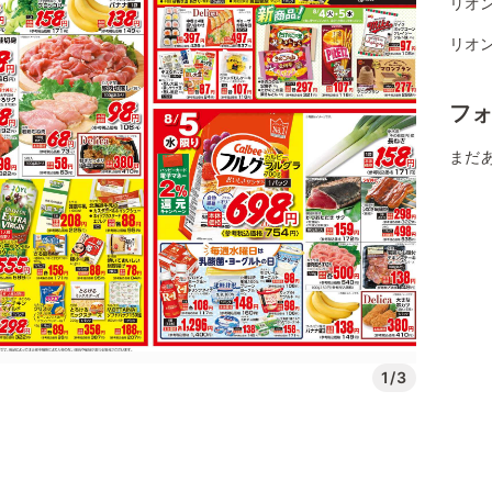
リオ
リオ
フ
まだ
1/3