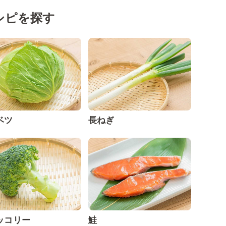
シピを探す
ベツ
長ねぎ
ッコリー
鮭