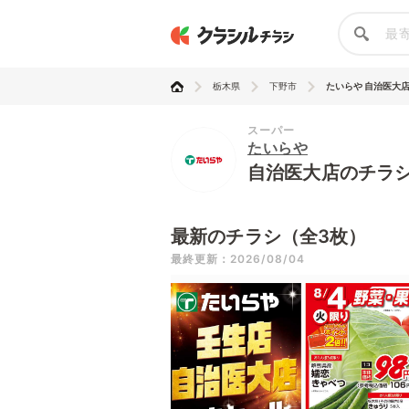
栃木県
下野市
たいらや 自治医大
スーパー
たいらや
自治医大店のチラ
最新のチラシ（全3枚）
最終更新：2026/08/04