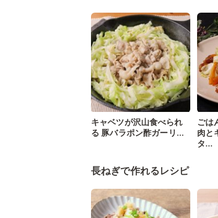
キャベツが沢山食べられ
ごは
る 豚バラポン酢ガーリ...
肉と
タ...
長ねぎで作れるレシピ