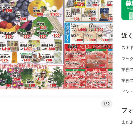
近
スギ
マッ
業務
業務
ドン
1/2
フ
まだ