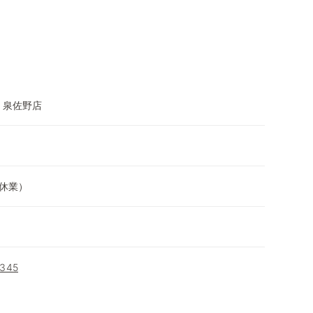
 泉佐野店
は休業）
345