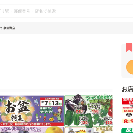
て 泉佐野店
お