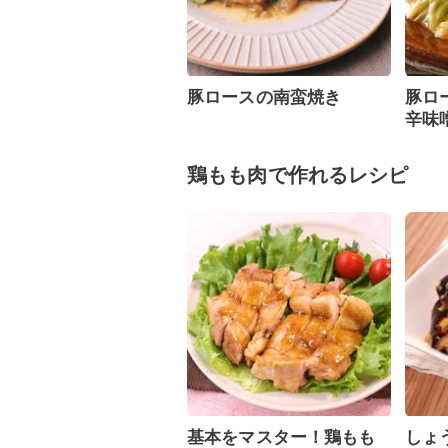
豚ロースの南蛮焼き
豚ロ
辛味
鶏もも肉で作れるレシピ
基本をマスター！鶏もも
しょ