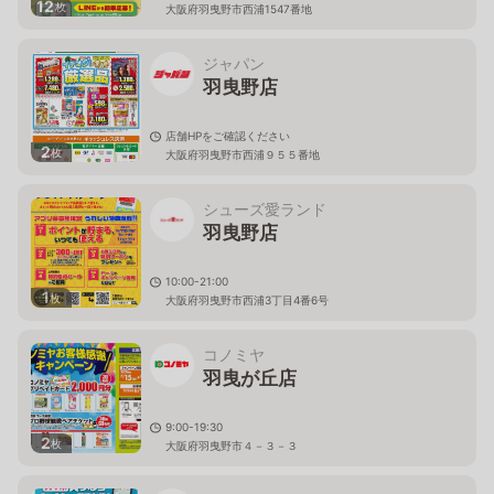
12
枚
大阪府羽曳野市西浦1547番地
ジャパン
羽曳野店
店舗HPをご確認ください
2
枚
大阪府羽曳野市西浦９５５番地
シューズ愛ランド
羽曳野店
10:00-21:00
1
枚
大阪府羽曳野市西浦3丁目4番6号
コノミヤ
羽曳が丘店
9:00-19:30
2
枚
大阪府羽曳野市４－３－３