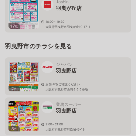
Joshin
羽曳が丘店
10:00～19:30
17
枚
大阪府羽曳野市羽曳が丘10-17-1
羽曳野市のチラシを見る
ジャパン
羽曳野店
店舗HPをご確認ください
2
枚
大阪府羽曳野市西浦９５５番地
業務スーパー
羽曳野店
9:00～21:00
3
枚
大阪府羽曳野市河原城45-19