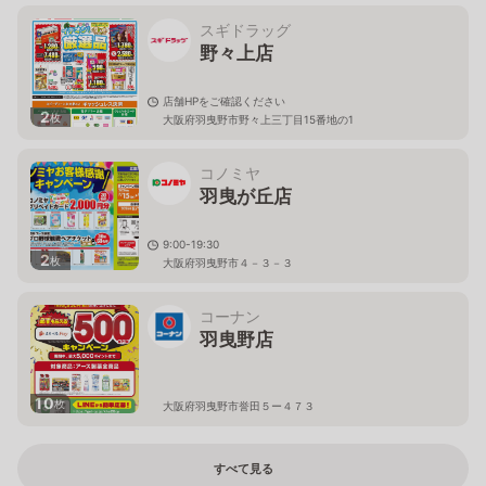
スギドラッグ
野々上店
店舗HPをご確認ください
2
枚
大阪府羽曳野市野々上三丁目15番地の1
コノミヤ
羽曳が丘店
9:00-19:30
2
枚
大阪府羽曳野市４－３－３
コーナン
羽曳野店
10
枚
大阪府羽曳野市誉田５ー４７３
すべて見る