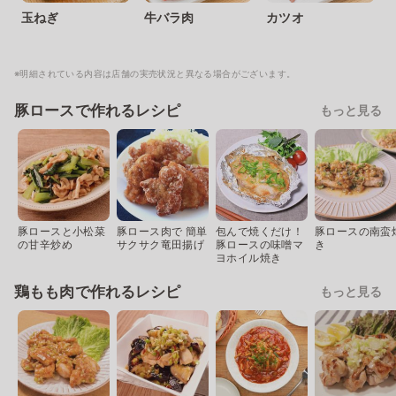
玉ねぎ
牛バラ肉
カツオ
※明細されている内容は店舗の実売状況と異なる場合がございます。
豚ロースで作れるレシピ
もっと見る
豚ロースと小松菜
豚ロース肉で 簡単
包んで焼くだけ！
豚ロースの南蛮
の甘辛炒め
サクサク竜田揚げ
豚ロースの味噌マ
き
ヨホイル焼き
鶏もも肉で作れるレシピ
もっと見る