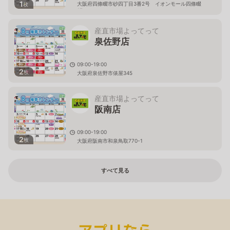
1
大阪府四條畷市砂四丁目3番2号 イオンモール四條畷
枚
1F
産直市場よってって
泉佐野店
09:00-19:00
2
枚
大阪府泉佐野市俵屋345
産直市場よってって
阪南店
09:00-19:00
2
枚
大阪府阪南市和泉鳥取770-1
すべて見る