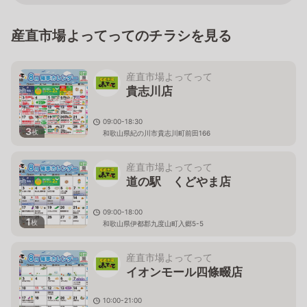
産直市場よってってのチラシを見る
産直市場よってって
貴志川店
09:00-18:30
3
枚
和歌山県紀の川市貴志川町前田166
産直市場よってって
道の駅 くどやま店
09:00-18:00
1
枚
和歌山県伊都郡九度山町入郷5-5
産直市場よってって
イオンモール四條畷店
10:00-21:00