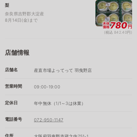
梨
奈良県吉野郡大淀産
8月14日(金)まで
780
本体
円
価格
(税込 842.40円)
店舗情報
店舗名
産直市場よってって 羽曳野店
営業時間
09:00-19:00
定休日
年中無休（1/1～3は休業）
電話番号
072-950-1147
住所
大阪府羽曳野市蔵之内751-1