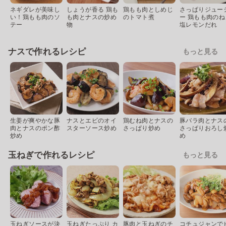
ネギダレが美味し
しょうが香る 鶏も
鶏もも肉としめじ
さっぱりジュー
い！鶏もも肉のソ
も肉とナスの炒め
のトマト煮
ー 鶏もも肉のね
テー
物
塩レモンだれ
ナスで作れるレシピ
もっと見る
生姜が爽やかな豚
ナスとエビのオイ
鶏むね肉とナスの
豚バラ肉とナス
肉とナスのポン酢
スターソース炒め
さっぱり炒め
さっぱりおろし
炒め
め
玉ねぎで作れるレシピ
もっと見る
玉ねぎソースが決
玉ねぎたっぷり カ
豚肉と玉ねぎのチ
コチュジャンで