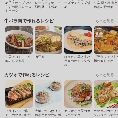
め手！オーブンい
レールーを使って
ーズケチャップ炒
リ辛 豚バラ肉と
らずの簡単ロース
節約豚こま炒め
め
ねぎの炒め物
トポーク
牛バラ肉で作れるレシピ
もっと見る
生姜でコトコト牛
肉豆腐
ほうれん草と牛バ
【野永シェフ】
肉のしぐれ煮
ラ肉のオムレツ包
極の肉じゃが
み
カツオで作れるレシピ
もっと見る
フライパンで作
大葉でさっぱり！
カツオと水菜のカ
カツオのガーリ
る！カツオのたた
ねぎとカツオのポ
ルパッチョ
クバターステー