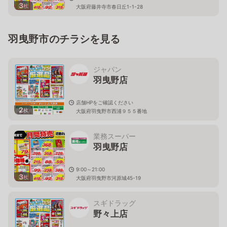
3
枚
大阪府藤井寺市春日丘1-1-28
羽曳野市のチラシを見る
ジャパン
羽曳野店
店舗HPをご確認ください
2
枚
大阪府羽曳野市西浦９５５番地
業務スーパー
羽曳野店
9:00～21:00
3
枚
大阪府羽曳野市河原城45-19
スギドラッグ
野々上店