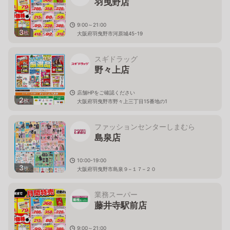
羽曳野店
9:00～21:00
3
枚
大阪府羽曳野市河原城45-19
スギドラッグ
野々上店
店舗HPをご確認ください
2
枚
大阪府羽曳野市野々上三丁目15番地の1
ファッションセンターしまむら
島泉店
10:00-19:00
3
枚
大阪府羽曳野市島泉９−１７−２０
業務スーパー
藤井寺駅前店
9:00～21:00