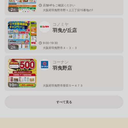
店舗HPをご確認ください
2
枚
大阪府羽曳野市野々上三丁目15番地の1
コノミヤ
羽曳が丘店
9:00-19:30
2
枚
大阪府羽曳野市４－３－３
コーナン
羽曳野店
10
枚
大阪府羽曳野市誉田５ー４７３
すべて見る