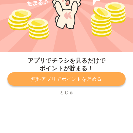
今すぐアプリをダウンロードする
アプリでチラシを見るだけで
ポイントが貯まる！
無料アプリでポイントを貯める
プライバシーポリシー
利用規約
運営会社
サービスに関してのお問い合わせ
チラシ掲載をお考えの方
とじる
Copyright© Kurashiru, Inc. All Rights Reserved.