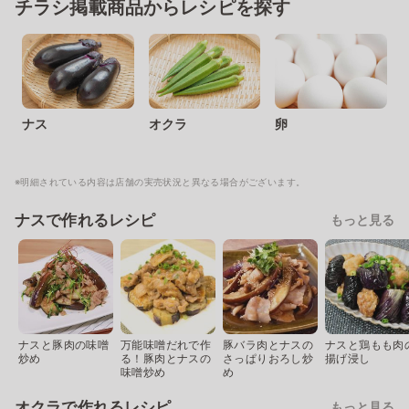
チラシ掲載商品からレシピを探す
ナス
オクラ
卵
※明細されている内容は店舗の実売状況と異なる場合がございます。
ナスで作れるレシピ
もっと見る
ナスと豚肉の味噌
万能味噌だれで作
豚バラ肉とナスの
ナスと鶏もも肉
炒め
る！豚肉とナスの
さっぱりおろし炒
揚げ浸し
味噌炒め
め
オクラで作れるレシピ
もっと見る