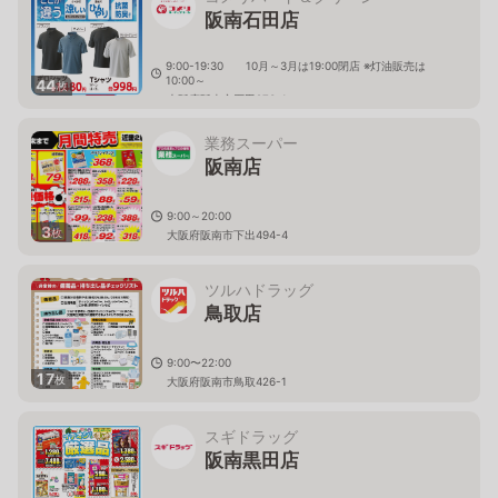
阪南石田店
9:00-19:30 10月～3月は19:00閉店 ※灯油販売は
10:00～
44
枚
大阪府阪南市石田273-1
業務スーパー
阪南店
9:00～20:00
3
枚
大阪府阪南市下出494-4
ツルハドラッグ
鳥取店
9:00〜22:00
17
枚
大阪府阪南市鳥取426-1
スギドラッグ
阪南黒田店