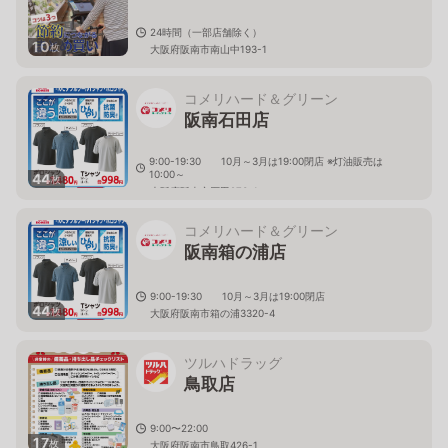
24時間（一部店舗除く）
10
枚
大阪府阪南市南山中193-1
コメリハード＆グリーン
阪南石田店
9:00-19:30 10月～3月は19:00閉店 ※灯油販売は
10:00～
44
枚
大阪府阪南市石田273-1
コメリハード＆グリーン
阪南箱の浦店
9:00-19:30 10月～3月は19:00閉店
44
枚
大阪府阪南市箱の浦3320-4
ツルハドラッグ
鳥取店
9:00〜22:00
17
枚
大阪府阪南市鳥取426-1