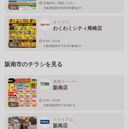
店舗HPをご確認ください
2
枚
大阪府阪南市黒田590番地の1
オークワ
わくわくシティ尾崎店
9:00～22:00
11
枚
大阪府阪南市下出167番地の1
阪南市のチラシを見る
業務スーパー
阪南店
9:00～20:00
3
枚
大阪府阪南市下出494-4
トライアル
阪南店