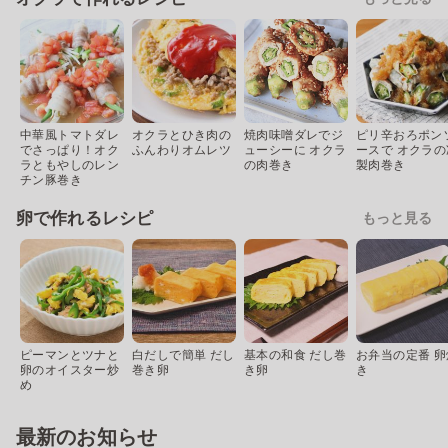
中華風トマトダレ
オクラとひき肉の
焼肉味噌ダレでジ
ピリ辛おろポン
でさっぱり！オク
ふんわりオムレツ
ューシーに オクラ
ースで オクラの
ラともやしのレン
の肉巻き
製肉巻き
チン豚巻き
卵で作れるレシピ
もっと見る
ピーマンとツナと
白だしで簡単 だし
基本の和食 だし巻
お弁当の定番 卵
卵のオイスター炒
巻き卵
き卵
き
め
最新のお知らせ