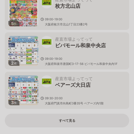
枚方北山店
09:00-19:00
5
枚
大阪府枚方市北山1丁目23番2号
産直市場よってって
ビバモール和泉中央店
09:00-19:00
2
枚
大阪府和泉市唐国町3-17-56 ビバモール和泉中央内1F
産直市場よってって
ベアーズ大日店
09:30-20:00
3
枚
大阪府門真市向島町3番35号 ベアーズ内1階
すべて見る