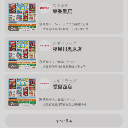
スギ薬局
東香里店
店舗ホームページにてご確認ください
2
枚
大阪府寝屋川市寝屋一丁目２番８号
スギドラッグ
寝屋川黒原店
店舗HPをご確認ください
2
枚
大阪府寝屋川市黒原新町９番１号
スギドラッグ
香里西店
店舗HPをご確認ください
2
枚
大阪府寝屋川市香里西之町4番9号
すべて見る