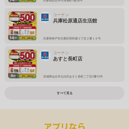
兵庫県西宮市今津港町1番26号
コーナン
兵庫松原通店生活館
14
枚
兵庫県神戸市兵庫区明和通３丁目２番１６号
コーナン
あすと長町店
9
枚
宮城県仙台市太白区あすと長町二丁目3番10号
すべて見る