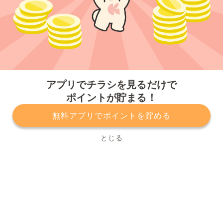
今すぐアプリをダウンロードする
アプリでチラシを見るだけで
ポイントが貯まる！
無料アプリでポイントを貯める
プライバシーポリシー
利用規約
運営会社
サービスに関してのお問い合わせ
チラシ掲載をお考えの方
とじる
Copyright© Kurashiru, Inc. All Rights Reserved.