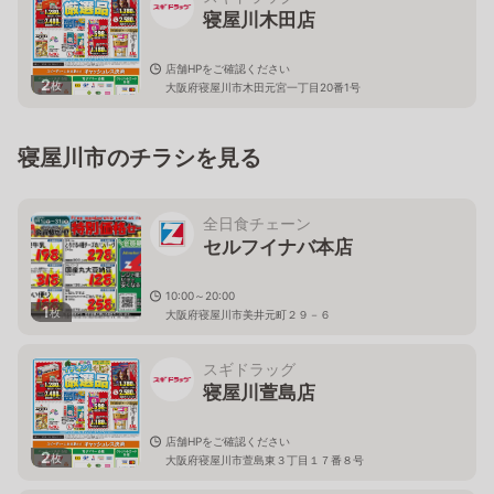
寝屋川木田店
店舗HPをご確認ください
2
枚
大阪府寝屋川市木田元宮一丁目20番1号
寝屋川市のチラシを見る
全日食チェーン
セルフイナバ本店
10:00～20:00
1
枚
大阪府寝屋川市美井元町２９－６
スギドラッグ
寝屋川萱島店
店舗HPをご確認ください
2
枚
大阪府寝屋川市萱島東３丁目１７番８号