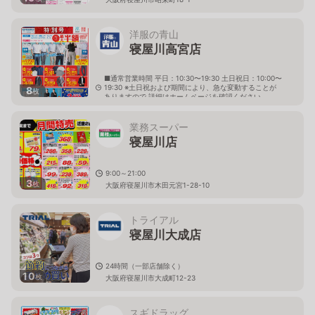
洋服の青山
寝屋川高宮店
■通常営業時間 平日：10:30〜19:30 土日祝日：10:00〜
19:30 ※土日祝および期間により、急な変動することが
8
枚
ありますので 詳細はホームページを確認ください
大阪府寝屋川市高宮新町9番2号
業務スーパー
寝屋川店
9:00～21:00
3
枚
大阪府寝屋川市木田元宮1-28-10
トライアル
寝屋川大成店
24時間（一部店舗除く）
10
枚
大阪府寝屋川市大成町12-23
スギドラッグ