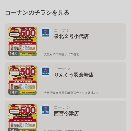
コーナンのチラシを見る
コーナン
泉北２号小代店
14
枚
大阪府堺市南区小代74番地
コーナン
りんくう羽倉崎店
14
枚
大阪府泉南郡田尻町嘉祥寺６０５番地の１
コーナン
西宮今津店
14
枚