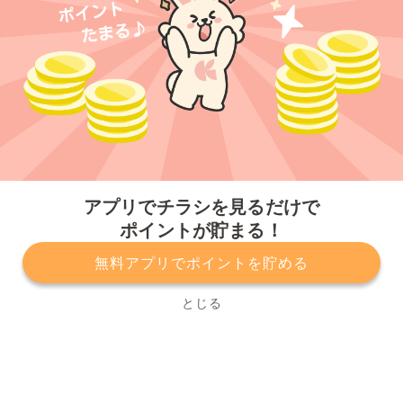
今すぐアプリをダウンロードする
アプリでチラシを見るだけで
ポイントが貯まる！
無料アプリでポイントを貯める
プライバシーポリシー
利用規約
運営会社
サービスに関してのお問い合わせ
チラシ掲載をお考えの方
とじる
Copyright© Kurashiru, Inc. All Rights Reserved.