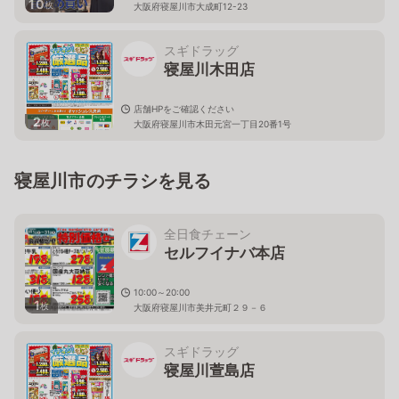
10
枚
大阪府寝屋川市大成町12-23
スギドラッグ
寝屋川木田店
店舗HPをご確認ください
2
枚
大阪府寝屋川市木田元宮一丁目20番1号
寝屋川市のチラシを見る
全日食チェーン
セルフイナバ本店
10:00～20:00
1
枚
大阪府寝屋川市美井元町２９－６
スギドラッグ
寝屋川萱島店