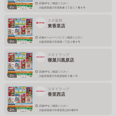
店舗HPをご確認ください
2
枚
大阪府寝屋川市萱島東３丁目１７番８号
スギ薬局
東香里店
店舗ホームページにてご確認ください
2
枚
大阪府寝屋川市寝屋一丁目２番８号
スギドラッグ
寝屋川黒原店
店舗HPをご確認ください
2
枚
大阪府寝屋川市黒原新町９番１号
スギドラッグ
香里西店
店舗HPをご確認ください
2
枚
大阪府寝屋川市香里西之町4番9号