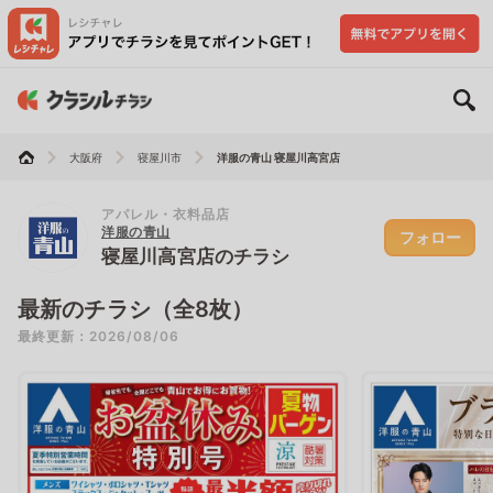
大阪府
寝屋川市
洋服の青山 寝屋川高宮店
アパレル・衣料品店
洋服の青山
フォロー
寝屋川高宮店のチラシ
最新のチラシ（全8枚）
最終更新：2026/08/06