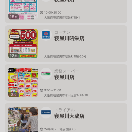
10:00-20:00
15
枚
大阪府寝屋川市昭栄町18-1
コーナン
寝屋川昭栄店
12
枚
大阪府寝屋川市昭栄町18番20号
業務スーパー
寝屋川店
9:00～21:00
3
枚
大阪府寝屋川市木田元宮1-28-10
トライアル
寝屋川大成店
24時間（一部店舗除く）