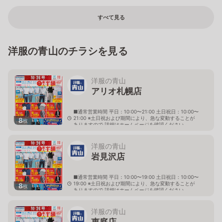
すべて見る
洋服の青山のチラシを見る
洋服の青山
アリオ札幌店
■通常営業時間 平日：10:00〜21:00 土日祝日：10:00〜
21:00 ※土日祝および期間により、急な変動することが
8
枚
ありますので 詳細はホームページを確認ください
北海道札幌市東区北七条東九丁目2番20号 アリオ札幌
３階
洋服の青山
岩見沢店
■通常営業時間 平日：10:00〜19:00 土日祝日：10:00〜
19:00 ※土日祝および期間により、急な変動することが
8
枚
ありますので 詳細はホームページを確認ください
北海道岩見沢市大和二条八丁目6番地
洋服の青山
恵庭店