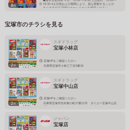
19:30 ※土日祝および期間により、急な変動することが
8
枚
ありますので 詳細はホームページを確認ください
兵庫県伊丹市荒牧三丁目3番20号
宝塚市のチラシを見る
スギドラッグ
宝塚小林店
店舗HPをご確認ください
2
枚
兵庫県宝塚市小林三丁目9番35
スギドラッグ
宝塚中山店
店舗HPをご確認ください
2
兵庫県宝塚市売布東の町21番22号 ダイエー宝塚中山店
枚
1階
ジャパン
宝塚店