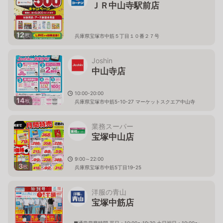
ＪＲ中山寺駅前店
12
枚
兵庫県宝塚市中筋５丁目１０番２７号
Joshin
中山寺店
10:00-20:00
14
枚
兵庫県宝塚市中筋5-10-27 マーケットスクエア中山寺
業務スーパー
宝塚中山店
9:00～22:00
3
枚
兵庫県宝塚市中筋5丁目19-25
洋服の青山
宝塚中筋店
■通常営業時間 平日：10:00〜19:30 土日祝日：10:00〜