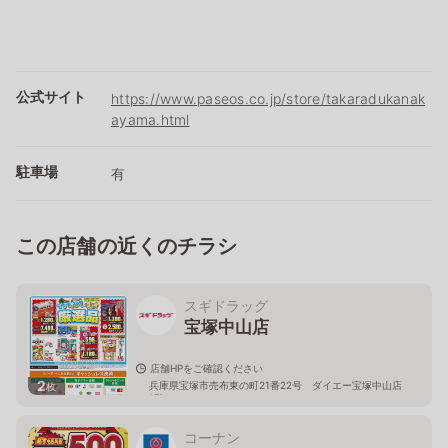
公式サイト
https://www.paseos.co.jp/store/takaradukanak
ayama.html
駐車場
有
この店舗の近くのチラシ
スギドラッグ
宝塚中山店
店舗HPをご確認ください
2
兵庫県宝塚市売布東の町21番22号 ダイエー宝塚中山店
枚
1階
コーナン