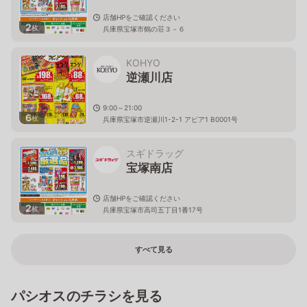
店舗HPをご確認ください
2
枚
兵庫県宝塚市鶴の荘３－６
KOHYO
逆瀬川店
9:00～21:00
6
枚
兵庫県宝塚市逆瀬川1-2-1 アピア1 B0001号
スギドラッグ
宝塚南店
店舗HPをご確認ください
2
枚
兵庫県宝塚市高司五丁目1番17号
すべて見る
パシオスのチラシを見る