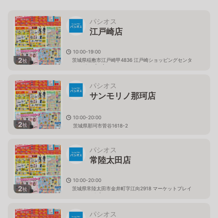
パシオス
江戸崎店
10:00-19:00
2
茨城県稲敷市江戸崎甲4836 江戸崎ショッピングセンタ
枚
ー（パンプ）内
パシオス
サンモリノ那珂店
10:00-20:00
2
枚
茨城県那珂市菅谷1618-2
パシオス
常陸太田店
10:00-20:00
2
茨城県常陸太田市金井町字江向2918 マーケットプレイ
枚
ス フェスタ内
パシオス