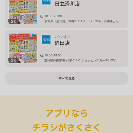
日立滑川店
10:00-20:00
2
茨城県日立市滑川本町5-4-1 スーパーマルト滑川店とな
枚
り
パシオス
鉾田店
10:00-19:00
2
茨城県鉾田市塔ヶ崎1017-1 ショッピングガーデンアク
枚
ロス内
すべて見る