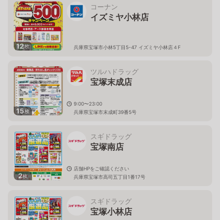
コーナン
イズミヤ小林店
12
枚
兵庫県宝塚市小林5丁目5-47 イズミヤ小林店４F
ツルハドラッグ
宝塚末成店
9:00〜23:00
15
枚
兵庫県宝塚市末成町39番5号
スギドラッグ
宝塚南店
店舗HPをご確認ください
2
枚
兵庫県宝塚市高司五丁目1番17号
スギドラッグ
宝塚小林店