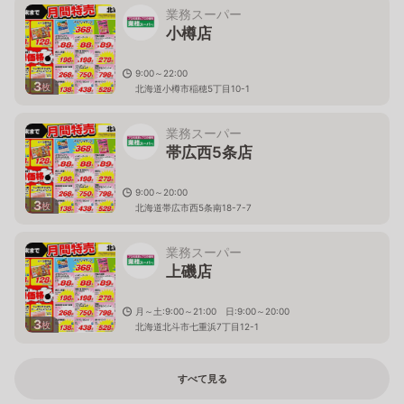
業務スーパー
小樽店
9:00～22:00
3
枚
北海道小樽市稲穂5丁目10-1
業務スーパー
帯広西5条店
9:00～20:00
3
枚
北海道帯広市西5条南18-7-7
業務スーパー
上磯店
月～土:9:00～21:00 日:9:00～20:00
3
枚
北海道北斗市七重浜7丁目12-1
すべて見る