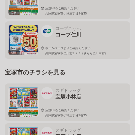
店舗HPをご確認ください
2
枚
兵庫県宝塚市小林三丁目9番35
コープこうべ
コープ仁川
ホームページよりご確認ください。
6
枚
兵庫県宝塚市仁川北2-7-1（さらら仁川南館）
宝塚市のチラシを見る
スギドラッグ
宝塚小林店
店舗HPをご確認ください
2
枚
兵庫県宝塚市小林三丁目9番35
スギドラッグ