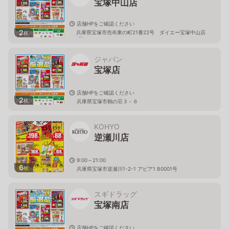
宝塚中山店
店舗HPをご確認ください
2
兵庫県宝塚市売布東の町21番22号 ダイエー宝塚中山店
枚
1階
ジャパン
宝塚店
店舗HPをご確認ください
2
枚
兵庫県宝塚市鶴の荘３－６
KOHYO
逆瀬川店
9:00～21:00
6
枚
兵庫県宝塚市逆瀬川1-2-1 アピア1 B0001号
スギドラッグ
宝塚南店
店舗HPをご確認ください