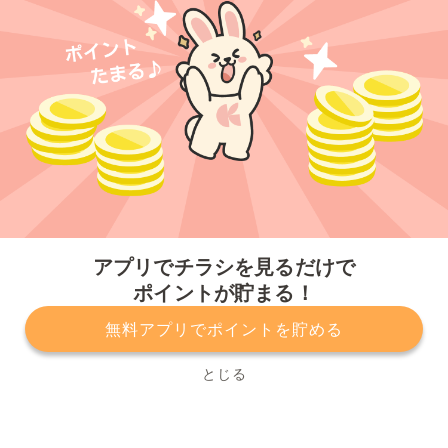
今すぐアプリをダウンロードする
アプリでチラシを見るだけで
ポイントが貯まる！
無料アプリでポイントを貯める
プライバシーポリシー
利用規約
運営会社
サービスに関してのお問い合わせ
チラシ掲載をお考えの方
とじる
Copyright© Kurashiru, Inc. All Rights Reserved.