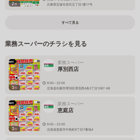
2
枚
兵庫県宝塚市高司五丁目1番17号
すべて見る
業務スーパーのチラシを見る
業務スーパー
厚別西店
9:00～22:00
3
枚
北海道札幌市厚別区厚別西4条3丁目1067-68
業務スーパー
恵庭店
9:00～22:00
3
枚
北海道恵庭市中島町6丁目7番地4