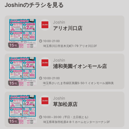
Joshinのチラシを見る
Joshin
アリオ川口店
10:00-21:00
15
枚
埼玉県川口市並木元町1-79 アリオ川口2F
Joshin
浦和美園イオンモール店
10:00-21:00
15
埼玉県さいたま市緑区美園5-50-1 イオンモール浦和美
枚
園1F
Joshin
草加松原店
10:00～20:00（平日・土日祝とも)
15
枚
埼玉県草加市松原4-8-1 ホームセンターコーナン2F