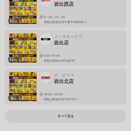
岩出西店
8：00～23：00
10
枚
和歌山県岩出市中黒字前島641-1
メッサオークワ
岩出店
9:00~21:45
10
枚
和歌山県岩出市中迫147
ザ・ロウズ
岩出北店
09:00～22:00
8
枚
和歌山県岩出市今中119-1
すべて見る