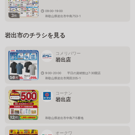
09:00-19:00
3
枚
和歌山県岩出市中島753-1
岩出市のチラシを見る
コメリパワー
岩出店
9:00-20:00 平日の資材館は7:30開店
56
枚
和歌山県岩出市岡田205-1
コーナン
岩出店
12
枚
和歌山県岩出市中島715番地
オークワ