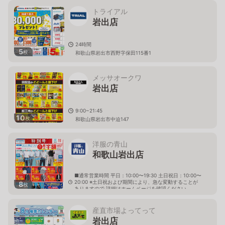
トライアル
岩出店
24時間
5
枚
和歌山県岩出市西野字保田115番1
メッサオークワ
岩出店
9:00~21:45
10
枚
和歌山県岩出市中迫147
洋服の青山
和歌山岩出店
■通常営業時間 平日：10:00〜19:30 土日祝日：10:00〜
20:00 ※土日祝および期間により、急な変動することが
8
枚
ありますので 詳細はホームページを確認ください
和歌山県岩出市清水字太刀焼508番地
産直市場よってって
岩出店