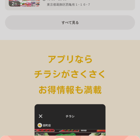
2
枚
東京都葛飾区西亀有１-１６-７
すべて見る