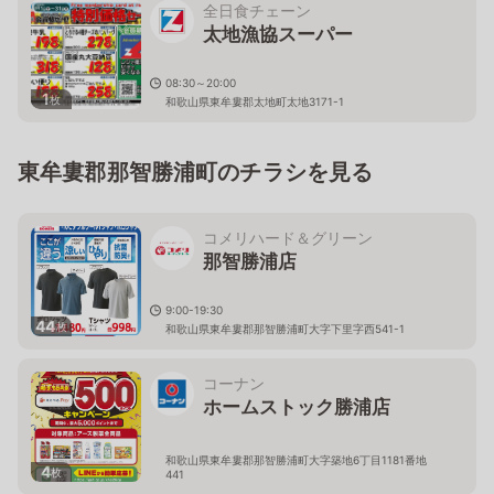
全日食チェーン
太地漁協スーパー
08:30～20:00
1
枚
和歌山県東牟婁郡太地町太地3171-1
東牟婁郡那智勝浦町のチラシを見る
コメリハード＆グリーン
那智勝浦店
9:00-19:30
44
枚
和歌山県東牟婁郡那智勝浦町大字下里字西541-1
コーナン
ホームストック勝浦店
和歌山県東牟婁郡那智勝浦町大字築地6丁目1181番地
4
枚
441