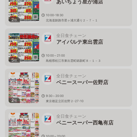
あいちょう星が浦店
10:00-18:30
2
枚
北海道釧路市星ヶ浦大通り２－７－１
全日食チェーン
アイパルテ東出雲店
10:00～21:00
5
枚
島根県松江市東出雲町錦新町８－１－３
全日食チェーン
ベニースーパー佐野店
9:30～20:00
2
枚
東京都足立区佐野２-27-10
全日食チェーン
ベニースーパー西亀有店
10:00～20:00