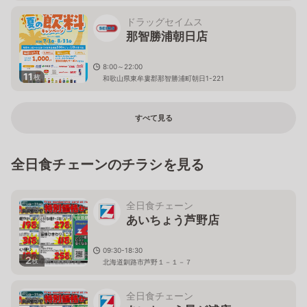
ドラッグセイムス
那智勝浦朝日店
8:00～22:00
11
枚
和歌山県東牟婁郡那智勝浦町朝日1-221
すべて見る
全日食チェーンのチラシを見る
全日食チェーン
あいちょう芦野店
09:30-18:30
2
枚
北海道釧路市芦野１－１－７
全日食チェーン