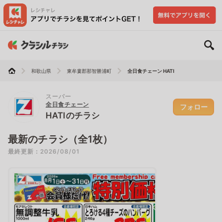
和歌山県
東牟婁郡那智勝浦町
全日食チェーン HATI
スーパー
全日食チェーン
フォロー
HATIのチラシ
最新のチラシ（全1枚）
最終更新：2026/08/01