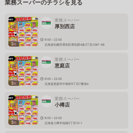
業務スーパーのチラシを見る
業務スーパー
厚別西店
9:00～22:00
3
枚
北海道札幌市厚別区厚別西4条3丁目1067-68
業務スーパー
恵庭店
9:00～22:00
3
枚
北海道恵庭市中島町6丁目7番地4
業務スーパー
小樽店
9:00～22:00
3
枚
北海道小樽市稲穂5丁目10-1