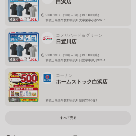
白浜店
9:00-19:30（10月～3月は19：00閉店）
45
枚
和歌山県西牟婁郡白浜町大字栄字小森597-1
コメリハード＆グリーン
日置川店
9:00-19:30（10月～3月は19：00閉店）
45
枚
和歌山県西牟婁郡白浜町日置字中津川974-1
コーナン
ホームストック白浜店
4
枚
和歌山県西牟婁郡白浜町堅田2396番2
すべて見る