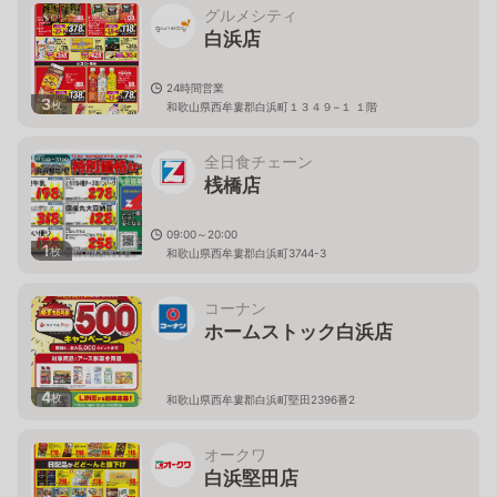
グルメシティ
白浜店
24時間営業
3
枚
和歌山県西牟婁郡白浜町１３４９−１ １階
全日食チェーン
桟橋店
09:00～20:00
1
枚
和歌山県西牟婁郡白浜町3744-3
コーナン
ホームストック白浜店
4
枚
和歌山県西牟婁郡白浜町堅田2396番2
オークワ
白浜堅田店