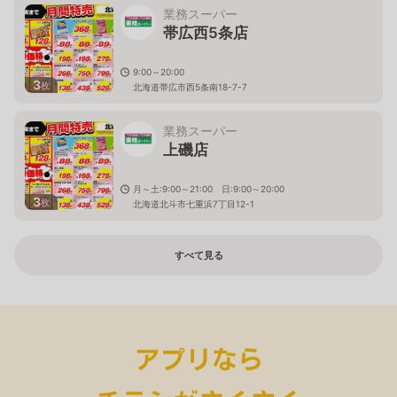
業務スーパー
帯広西5条店
9:00～20:00
3
枚
北海道帯広市西5条南18-7-7
業務スーパー
上磯店
月～土:9:00～21:00 日:9:00～20:00
3
枚
北海道北斗市七重浜7丁目12-1
すべて見る