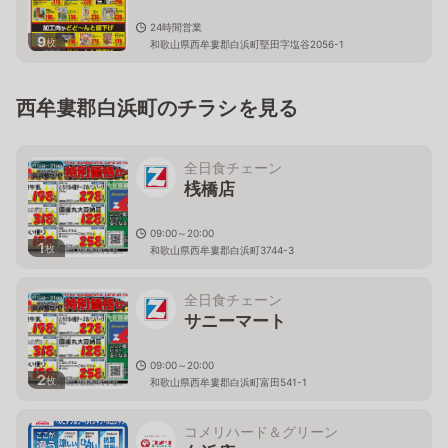
24時間営業
9
枚
和歌山県西牟婁郡白浜町堅田字塩谷2056-1
西牟婁郡白浜町のチラシを見る
全日食チェーン
桟橋店
09:00～20:00
1
枚
和歌山県西牟婁郡白浜町3744-3
全日食チェーン
サニーマート
09:00～20:00
2
枚
和歌山県西牟婁郡白浜町富田541-1
コメリハード＆グリーン