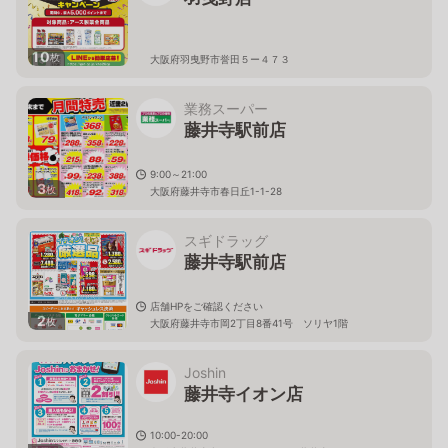
10
枚
大阪府羽曳野市誉田５ー４７３
業務スーパー
藤井寺駅前店
9:00～21:00
3
枚
大阪府藤井寺市春日丘1-1-28
スギドラッグ
藤井寺駅前店
店舗HPをご確認ください
2
枚
大阪府藤井寺市岡2丁目8番41号 ソリヤ1階
Joshin
藤井寺イオン店
10:00-20:00