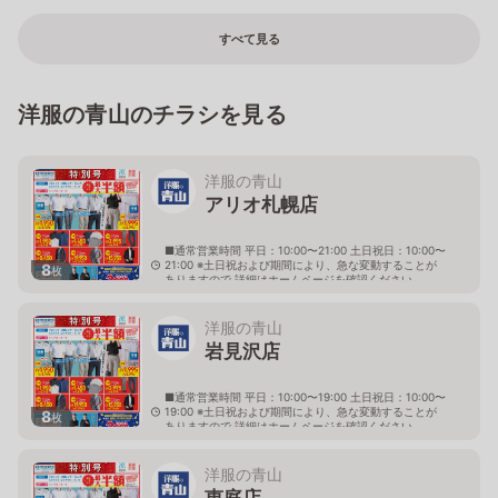
すべて見る
洋服の青山のチラシを見る
洋服の青山
アリオ札幌店
■通常営業時間 平日：10:00〜21:00 土日祝日：10:00〜
21:00 ※土日祝および期間により、急な変動することが
8
枚
ありますので 詳細はホームページを確認ください
北海道札幌市東区北七条東九丁目2番20号 アリオ札幌
３階
洋服の青山
岩見沢店
■通常営業時間 平日：10:00〜19:00 土日祝日：10:00〜
19:00 ※土日祝および期間により、急な変動することが
8
枚
ありますので 詳細はホームページを確認ください
北海道岩見沢市大和二条八丁目6番地
洋服の青山
恵庭店