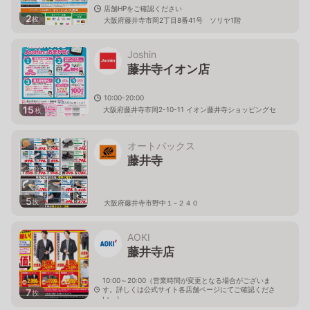
店舗HPをご確認ください
2
枚
大阪府藤井寺市岡2丁目8番41号 ソリヤ1階
Joshin
藤井寺イオン店
10:00-20:00
15
大阪府藤井寺市岡2-10-11 イオン藤井寺ショッピングセ
枚
ンター2F
オートバックス
藤井寺
5
枚
大阪府藤井寺市野中１−２４０
AOKI
藤井寺店
10:00～20:00（営業時間が変更となる場合がございま
す。詳しくは公式サイト各店舗ページにてご確認くださ
7
枚
い。）
大阪府藤井寺市御舟町1-6