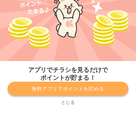
今すぐアプリをダウンロードする
アプリでチラシを見るだけで
ポイントが貯まる！
無料アプリでポイントを貯める
プライバシーポリシー
利用規約
運営会社
サービスに関してのお問い合わせ
チラシ掲載をお考えの方
とじる
Copyright© Kurashiru, Inc. All Rights Reserved.