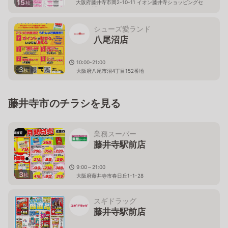
15
大阪府藤井寺市岡2-10-11 イオン藤井寺ショッピングセ
枚
ンター2F
シューズ愛ランド
八尾沼店
10:00-21:00
3
枚
大阪府八尾市沼4丁目152番地
藤井寺市のチラシを見る
業務スーパー
藤井寺駅前店
9:00～21:00
3
枚
大阪府藤井寺市春日丘1-1-28
スギドラッグ
藤井寺駅前店