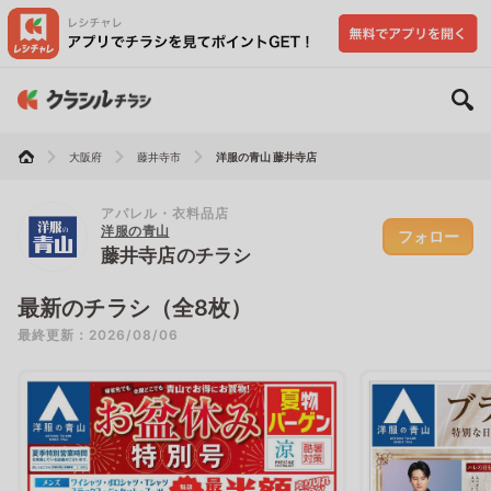
大阪府
藤井寺市
洋服の青山 藤井寺店
アパレル・衣料品店
洋服の青山
フォロー
藤井寺店のチラシ
最新のチラシ（全8枚）
最終更新：2026/08/06