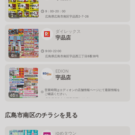
9：00-20：00
2
枚
広島県広島市南区宇品西2-7-26
ダイレックス
宇品店
9:00-22:00
6
枚
広島県広島市南区宇品西三丁目8番38号
EDION
宇品店
営業時間はエディオンの店舗情報ページにて最新情報を
ご確認ください。
46
枚
広島県広島市南区宇品西2-16-51
広島市南区のチラシを見る
ゆめタウン