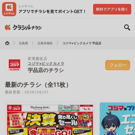
広島県
広島市南区
コジマ×ビックカメラ 宇品店
家電量販店
コジマ×ビックカメラ
フォロー
宇品店のチラシ
最新のチラシ（全11枚）
最終更新：2026/08/01