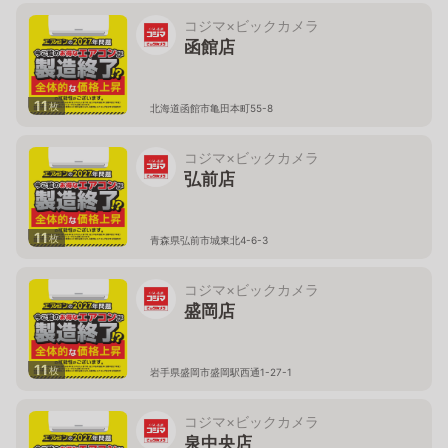
コジマ×ビックカメラ
函館店
11
枚
北海道函館市亀田本町55-8
コジマ×ビックカメラ
弘前店
11
枚
青森県弘前市城東北4-6-3
コジマ×ビックカメラ
盛岡店
11
枚
岩手県盛岡市盛岡駅西通1-27-1
コジマ×ビックカメラ
泉中央店