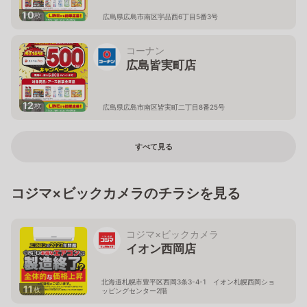
10
枚
広島県広島市南区宇品西6丁目5番3号
コーナン
広島皆実町店
12
枚
広島県広島市南区皆実町二丁目8番25号
すべて見る
コジマ×ビックカメラのチラシを見る
コジマ×ビックカメラ
イオン西岡店
北海道札幌市豊平区西岡3条3-4-1 イオン札幌西岡ショ
11
枚
ッピングセンター2階