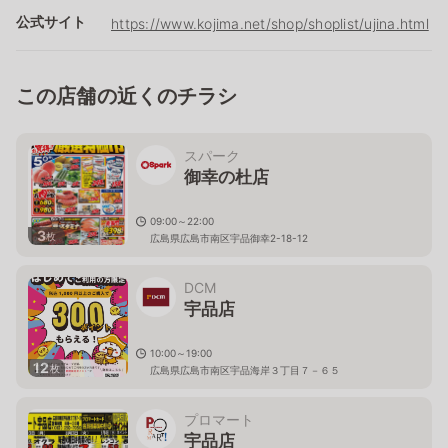
公式サイト
https://www.kojima.net/shop/shoplist/ujina.html
この店舗の近くのチラシ
スパーク
御幸の杜店
09:00～22:00
3
枚
広島県広島市南区宇品御幸2-18-12
DCM
宇品店
10:00～19:00
12
枚
広島県広島市南区宇品海岸３丁目７－６５
プロマート
宇品店