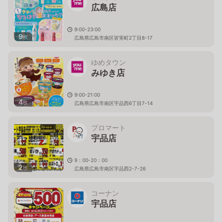
広島店
9:00-23:00
9
枚
広島県広島市南区皆実町2丁目8-17
ゆめタウン
みゆき店
9:00-21:00
4
枚
広島県広島市南区宇品西6丁目7-14
プロマート
宇品店
9：00-20：00
2
枚
広島県広島市南区宇品西2-7-26
コーナン
宇品店