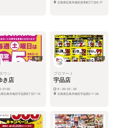
広島県広島市南区皆実町2丁目8-17
5
2
枚
枚
タウン
プロマート
ゆき店
宇品店
0-21:00
9：00-20：00
島県広島市南区宇品西6丁目7-14
広島県広島市南区宇品西2-7-26