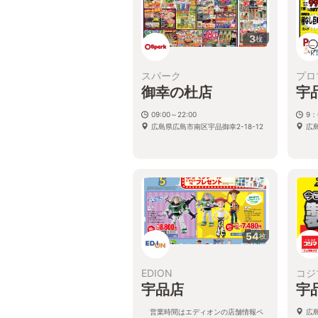
3
枚
スパーク
プロ
御幸の杜店
宇
09:00～22:00
9：
広島県広島市南区宇品御幸2-18-12
広島
54
枚
EDION
コジ
宇品店
宇
営業時間はエディオンの店舗情報ペ
広島