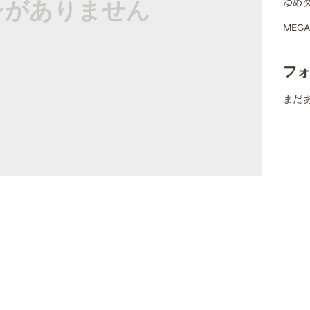
シがありません
ゆめタ
MEG
フ
まだ