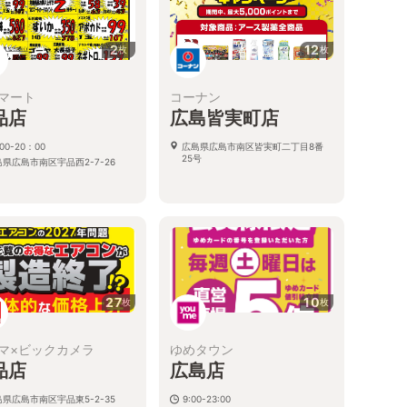
2
12
枚
枚
マート
コーナン
品店
広島皆実町店
00-20：00
広島県広島市南区皆実町二丁目8番
25号
県広島市南区宇品西2-7-26
27
10
枚
枚
マ×ビックカメラ
ゆめタウン
品店
広島店
県広島市南区宇品東5-2-35
9:00-23:00