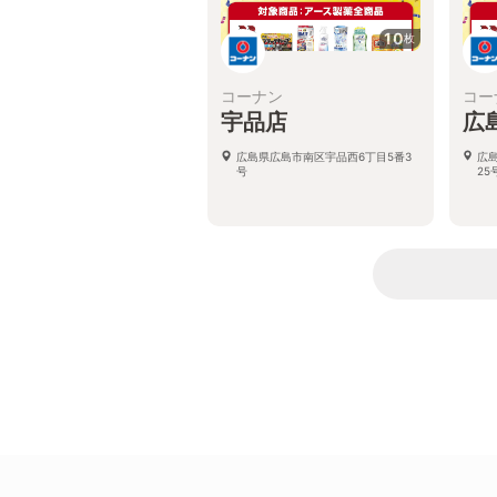
10
枚
コーナン
コー
宇品店
広
広島県広島市南区宇品西6丁目5番3
広
号
25