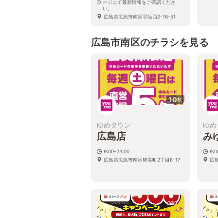
ージにて最新情報をご確認くださ
い。
広島県広島市南区宇品西2-16-51
広島市南区のチラシを見る
10
枚
ゆめタウン
ゆめ
広島店
み
9:00-23:00
9:0
広島県広島市南区皆実町2丁目8-17
広