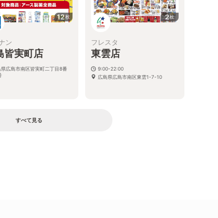
12
2
枚
枚
ナン
フレスタ
島皆実町店
東雲店
島県広島市南区皆実町二丁目8番
9:00-22:00
号
広島県広島市南区東雲1-7-10
すべて見る