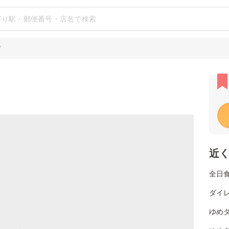
店
近
全日
ダイレ
ゆめタ