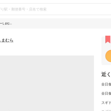
しまむ...
しまむら
近
全日
全日
スギ