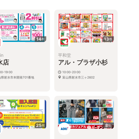
14
13
枚
枚
in
平和堂
水店
アル・プラザ小杉
00-19:00
10:00-20:00
山県射水市本開発701番地
富山県射水市三ヶ2602
25
8
枚
枚