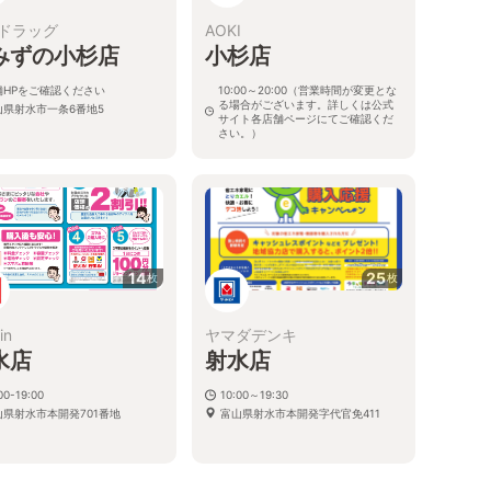
ドラッグ
AOKI
みずの小杉店
小杉店
舗HPをご確認ください
10:00～20:00（営業時間が変更とな
る場合がございます。詳しくは公式
山県射水市一条6番地5
サイト各店舗ページにてご確認くだ
さい。）
富山県射水市三ケ2473-1
14
25
枚
枚
in
ヤマダデンキ
水店
射水店
00-19:00
10:00～19:30
山県射水市本開発701番地
富山県射水市本開発字代官免411