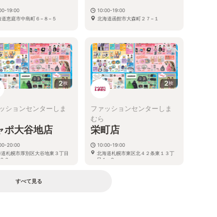
00-19:00
10:00-19:00
海道恵庭市中島町６−８−５
北海道函館市大森町２７−１
2
2
枚
枚
ッションセンターしま
ファッションセンターしま
むら
ャポ大谷地店
栄町店
00-20:00
10:00-19:00
海道札幌市厚別区大谷地東３丁目
北海道札幌市東区北４２条東１３丁
２０
目１−２
すべて見る