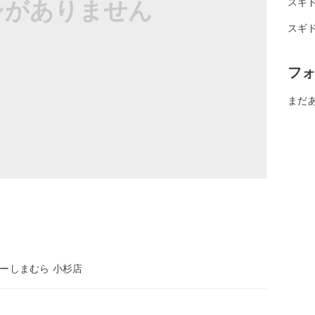
シがありません
スギド
スギド
フ
まだ
ーしまむら 小杉店