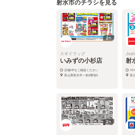
射水市のチラシを見る
2
枚
スギドラッグ
Josh
いみずの小杉店
射
店舗HPをご確認ください
10:
富山県射水市一条6番地5
富
2
枚