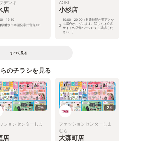
ダデンキ
AOKI
水店
小杉店
00～19:30
10:00～20:00（営業時間が変更とな
る場合がございます。詳しくは公式
山県射水市本開発字代官免411
サイト各店舗ページにてご確認くだ
さい。）
富山県射水市三ケ2473-1
すべて見る
むらのチラシを見る
2
2
枚
枚
ッションセンターしま
ファッションセンターしま
むら
庭店
大森町店