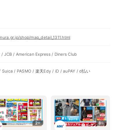
ura.gr.jp/shop/map_detail_1311.html
 / JCB / American Express / Diners Club
/ Suica / PASMO / 楽天Edy / iD / auPAY / d払い
2
8
枚
枚