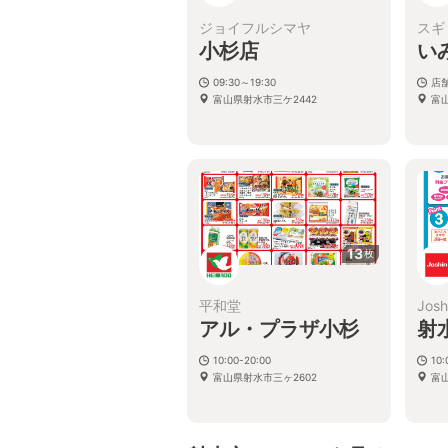
ジョイフルシマヤ
スギ
小杉店
い
09:30～19:30
店
富山県射水市三ケ2442
富
13
枚
平和堂
Josh
アル・プラザ小杉
射
10:00-20:00
10:
富山県射水市三ヶ2602
富