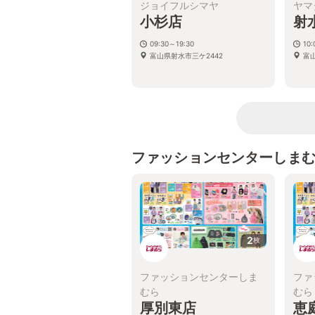
ジョイフルシマヤ
ヤマ
小杉店
射
09:30～19:30
10:
富山県射水市三ケ2442
富
ファッションセンターしま
2
枚
ファッションセンターしま
ファ
むら
むら
厚別東店
恵