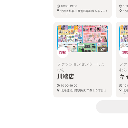
10:00-19:00
10:
北海道札幌市厚別区厚別東５条７−１
北
２−１０
2
枚
ファッションセンターしま
ファ
むら
むら
川端店
キ
10:00-19:00
10:
北海道旭川市川端町７条１０丁目１
北
３−