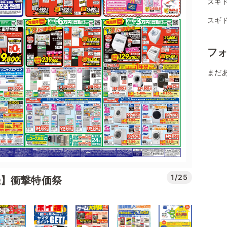
スギド
スギド
フ
まだ
1/25
機】衝撃特価祭