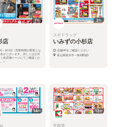
7
2
枚
枚
I
スギドラッグ
杉店
いみずの小杉店
:00～20:00（営業時間が変更とな
店舗HPをご確認ください
場合がございます。詳しくは公式
富山県射水市一条6番地5
イト各店舗ページにてご確認くだ
い。）
県射水市三ケ2473-1
14
13
枚
枚
in
平和堂