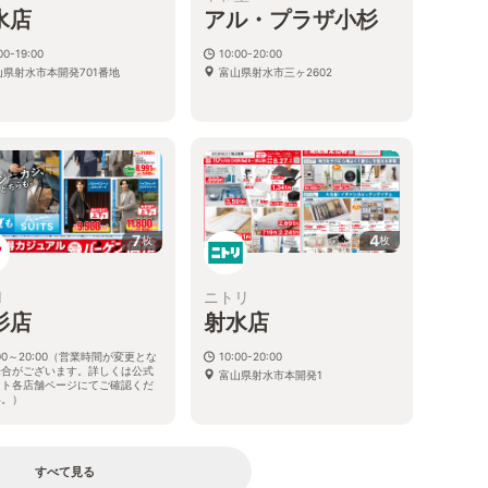
水店
アル・プラザ小杉
00-19:00
10:00-20:00
山県射水市本開発701番地
富山県射水市三ヶ2602
7
4
枚
枚
I
ニトリ
杉店
射水店
:00～20:00（営業時間が変更とな
10:00-20:00
場合がございます。詳しくは公式
富山県射水市本開発1
イト各店舗ページにてご確認くだ
い。）
県射水市三ケ2473-1
すべて見る