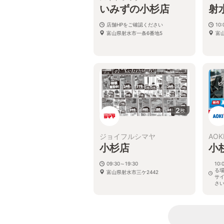
いみずの小杉店
射
店舗HPをご確認ください
10:
富山県射水市一条6番地5
富
2
枚
ジョイフルシマヤ
AOK
小杉店
小
09:30～19:30
10
る
富山県射水市三ケ2442
サ
さ
富山