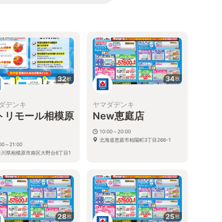
る
32
34
枚
枚
ダデンキ
ヤマダデンキ
トリモール相模原
New恵庭店
10:00～20:00
北海道恵庭市柏陽町3丁目266-1
00～21:00
奈川県相模原市南区大野台6丁目1
号
28
25
枚
枚