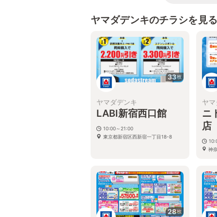
ヤマダデンキのチラシを見
33
枚
ヤマダデンキ
ヤマ
LABI新宿西口館
ニ
店
10:00～21:00
東京都新宿区西新宿一丁目18-8
10:
神
番1
28
枚