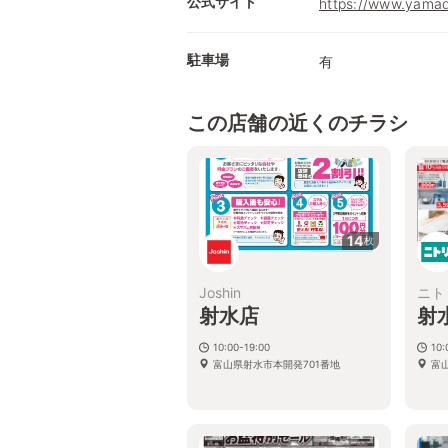
公式サイト
https://www.yamad
駐車場
有
この店舗の近くのチラシ
14
枚
Joshin
ニト
射水店
射
10:00-19:00
10:
富山県射水市本開発701番地
富