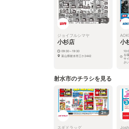
2
枚
ジョイフルシマヤ
AOK
小杉店
小
09:30～19:30
10
る
富山県射水市三ケ2442
サ
さ
富山
射水市のチラシを見る
2
枚
スギドラッグ
Josh