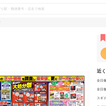
店
近
全日
全日
スギ