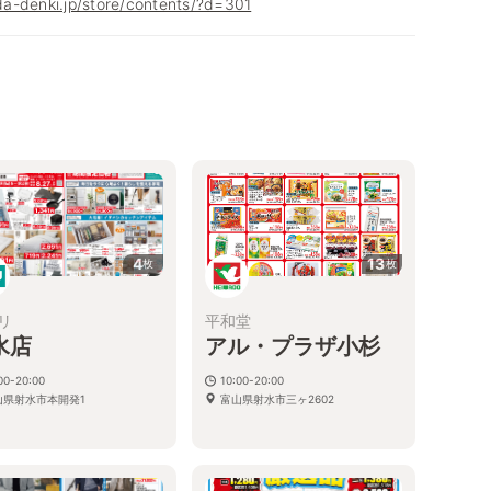
a-denki.jp/store/contents/?d=301
4
13
枚
枚
リ
平和堂
水店
アル・プラザ小杉
00-20:00
10:00-20:00
山県射水市本開発1
富山県射水市三ヶ2602