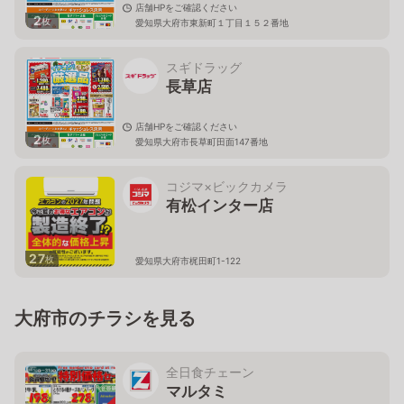
店舗HPをご確認ください
2
枚
愛知県大府市東新町１丁目１５２番地
スギドラッグ
長草店
店舗HPをご確認ください
2
枚
愛知県大府市長草町田面147番地
コジマ×ビックカメラ
有松インター店
27
枚
愛知県大府市梶田町1-122
大府市のチラシを見る
全日食チェーン
マルタミ