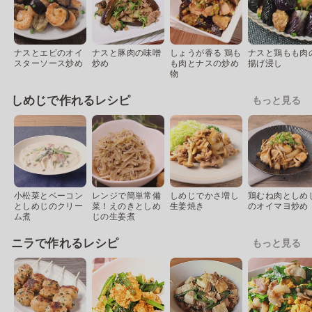
ナスとエビのオイ
ナスと豚肉の味噌
しょうが香る 鶏も
ナスと鶏もも肉
スターソース炒め
炒め
も肉とナスの炒め
揚げ浸し
物
しめじで作れるレシピ
もっと見る
小松菜とベーコン
レンジで簡単常備
しめじでかさ増し
鶏むね肉としめ
としめじのクリー
菜！えのきとしめ
生姜焼き
のオイマヨ炒め
ム煮
じの生姜煮
ニラで作れるレシピ
もっと見る