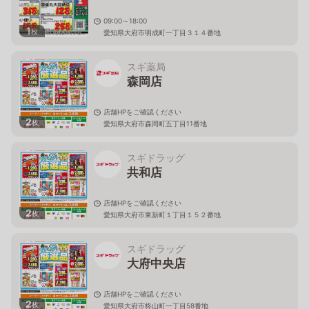
09:00～18:00
1
枚
愛知県大府市明成町一丁目３１４番地
スギ薬局
森岡店
店舗HPをご確認ください
2
枚
愛知県大府市森岡町五丁目11番地
スギドラッグ
共和店
店舗HPをご確認ください
2
枚
愛知県大府市東新町１丁目１５２番地
スギドラッグ
大府中央店
店舗HPをご確認ください
2
枚
愛知県大府市柊山町一丁目58番地