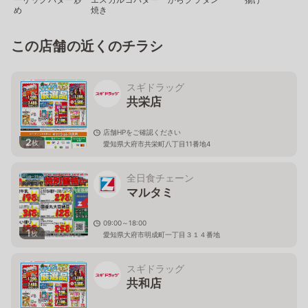
め
焼き
この店舗の近くのチラシ
スギドラッグ
共栄店
店舗HPをご確認ください
2
枚
愛知県大府市共栄町八丁目11番地4
全日食チェーン
マルタミ
09:00～18:00
1
枚
愛知県大府市明成町一丁目３１４番地
スギドラッグ
共和店