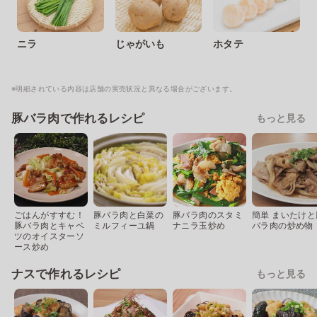
ニラ
じゃがいも
ホタテ
※明細されている内容は店舗の実売状況と異なる場合がございます。
豚バラ肉で作れるレシピ
もっと見る
ごはんがすすむ！
豚バラ肉と白菜の
豚バラ肉のスタミ
簡単 まいたけと
豚バラ肉とキャベ
ミルフィーユ鍋
ナニラ玉炒め
バラ肉の炒め物
ツのオイスターソ
ース炒め
ナスで作れるレシピ
もっと見る