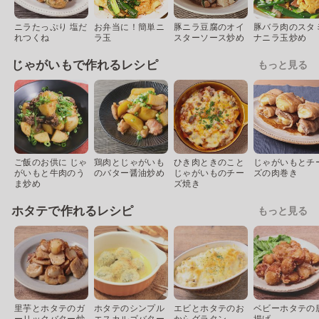
ニラたっぷり 塩だ
お弁当に！簡単ニ
豚ニラ豆腐のオイ
豚バラ肉のスタ
れつくね
ラ玉
スターソース炒め
ナニラ玉炒め
じゃがいもで作れるレシピ
もっと見る
ご飯のお供に じゃ
鶏肉とじゃがいも
ひき肉ときのこと
じゃがいもとチ
がいもと牛肉のう
のバター醤油炒め
じゃがいものチー
ズの肉巻き
ま炒め
ズ焼き
ホタテで作れるレシピ
もっと見る
里芋とホタテのガ
ホタテのシンプル
エビとホタテのお
ベビーホタテの
ーリックバター炒
エスカルゴバター
からグラタン
揚げ