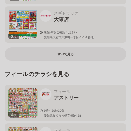
スギドラッグ
大東店
店舗HPをご確認ください
2
枚
愛知県大府市大東町一丁目６０４番地
すべて見る
フィールのチラシを見る
フィール
アストリー
9時～20時30分
4
枚
愛知県知多市八幡字種池128
フィール