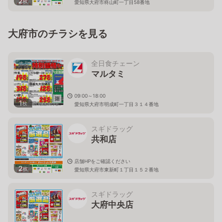
2
枚
愛知県大府市柊山町一丁目58番地
大府市のチラシを見る
全日食チェーン
マルタミ
09:00～18:00
1
枚
愛知県大府市明成町一丁目３１４番地
スギドラッグ
共和店
店舗HPをご確認ください
2
枚
愛知県大府市東新町１丁目１５２番地
スギドラッグ
大府中央店