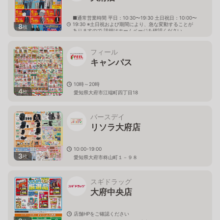
■通常営業時間 平日：10:30〜19:30 土日祝日：10:00〜
19:30 ※土日祝および期間により、急な変動することが
8
枚
ありますので 詳細はホームページを確認ください
愛知県大府市半月町二丁目121番地
フィール
キャンパス
10時～20時
4
枚
愛知県大府市江端町四丁目18
バースデイ
リソラ大府店
10:00-19:00
3
枚
愛知県大府市柊山町１－９８
スギドラッグ
大府中央店
店舗HPをご確認ください