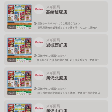
スギ薬局
高崎飯塚店
店舗ホームページにてご確認ください
2
枚
群馬県高崎市飯塚町１１５０番５号 ウニクス高崎内
スギ薬局
岩槻西町店
店舗HPをご確認ください
2
埼玉県さいたま市岩槻区西町２丁目５番１号 ヤオコー
枚
岩槻西町店内１階
スギ薬局
所沢北原店
店舗HPをご確認ください
2
埼玉県所沢市北原町１４０４番地 ヤオコー所沢北原店
枚
内
スギ薬局
所沢山口店