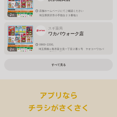
店舗ホームページにてご確認ください
2
枚
埼玉県所沢市小手指台２３番地１
スギ薬局
ワカバウォーク店
0900-2200,
2
埼玉県鶴ヶ島市富士見一丁目２番１号 ヤオコーワカバ
枚
ウォーク店北館１階
すべて見る