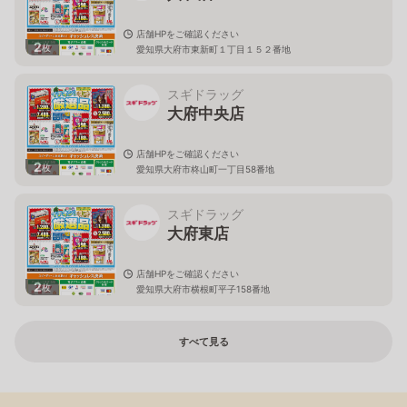
店舗HPをご確認ください
2
枚
愛知県大府市東新町１丁目１５２番地
スギドラッグ
大府中央店
店舗HPをご確認ください
2
枚
愛知県大府市柊山町一丁目58番地
スギドラッグ
大府東店
店舗HPをご確認ください
2
枚
愛知県大府市横根町平子158番地
すべて見る