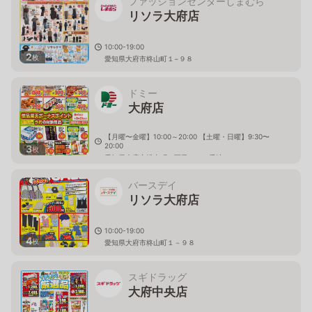
ファッションセンターしまむら
リソラ大府店
10:00-19:00
2
枚
愛知県大府市柊山町１−９８
ドミー
大府店
【月曜〜金曜】10:00～20:00 【土曜・日曜】9:30〜
20:00
3
枚
愛知県大府市桃山町一丁目１６８番地
バースデイ
リソラ大府店
10:00-19:00
4
枚
愛知県大府市柊山町１－９８
スギドラッグ
大府中央店