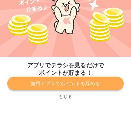
今すぐアプリをダウンロードする
アプリでチラシを見るだけで
ポイントが貯まる！
無料アプリでポイントを貯める
プライバシーポリシー
利用規約
運営会社
サービスに関してのお問い合わせ
チラシ掲載をお考えの方
とじる
Copyright© Kurashiru, Inc. All Rights Reserved.