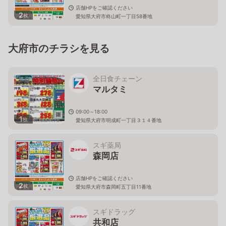
店舗HPをご確認ください
2
枚
愛知県大府市柊山町一丁目58番地
大府市のチラシを見る
全日食チェーン
マルタミ
09:00～18:00
1
枚
愛知県大府市明成町一丁目３１４番地
スギ薬局
森岡店
店舗HPをご確認ください
2
枚
愛知県大府市森岡町五丁目11番地
スギドラッグ
共和店