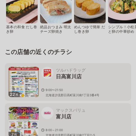
基本の和食 だし巻
絶品おつまみ 明太
めんつゆで簡単 だ
シンプル！小松
き卵
チーズ卵焼き
し巻き卵
と卵の中華炒め
この店舗の近くのチラシ
ツルハドラッグ
日高富川店
9:00〜21:50
22
枚
北海道沙流郡日高町富川南1丁目3番4号
マックスバリュ
富川店
8:00～21:00
7
枚
北海道沙流郡日高町富川南2丁目2-5