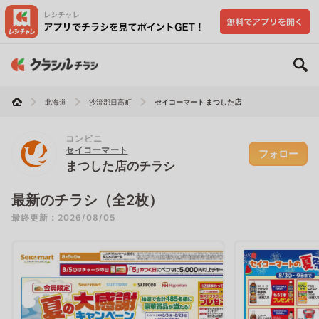
北海道
沙流郡日高町
セイコーマート まつした店
コンビニ
セイコーマート
フォロー
まつした店のチラシ
最新のチラシ（全2枚）
最終更新：2026/08/05