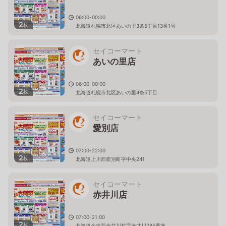
06:00-00:00
2
枚
北海道札幌市北区あいの里3条5丁目13番1号
セイコーマート
あいの里店
06:00-00:00
2
枚
北海道札幌市北区あいの里4条5丁目
セイコーマート
愛別店
07:00-22:00
2
枚
北海道上川郡愛別町字中央241
セイコーマート
赤井川店
07:00-21:00
2
枚
北海道余市郡赤井川村字赤井川285番地