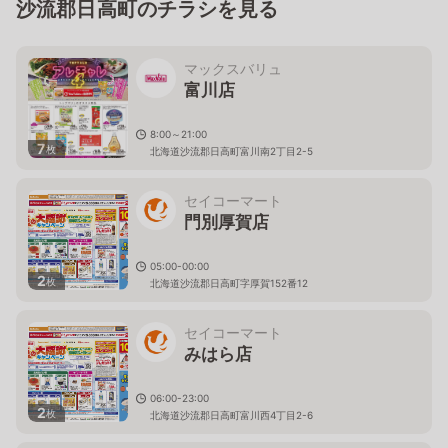
沙流郡日高町のチラシを見る
マックスバリュ
富川店
8:00～21:00
7
枚
北海道沙流郡日高町富川南2丁目2-5
セイコーマート
門別厚賀店
05:00-00:00
2
枚
北海道沙流郡日高町字厚賀152番12
セイコーマート
みはら店
06:00-23:00
2
枚
北海道沙流郡日高町富川西4丁目2-6