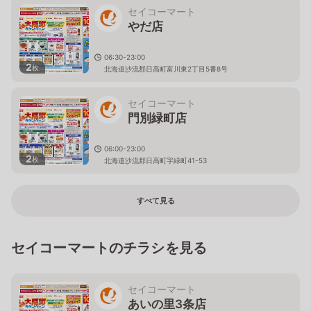
セイコーマート
やだ店
06:30-23:00
2
枚
北海道沙流郡日高町富川東2丁目5番8号
セイコーマート
門別緑町店
06:00-23:00
2
枚
北海道沙流郡日高町字緑町41-53
すべて見る
セイコーマートのチラシを見る
セイコーマート
あいの里3条店