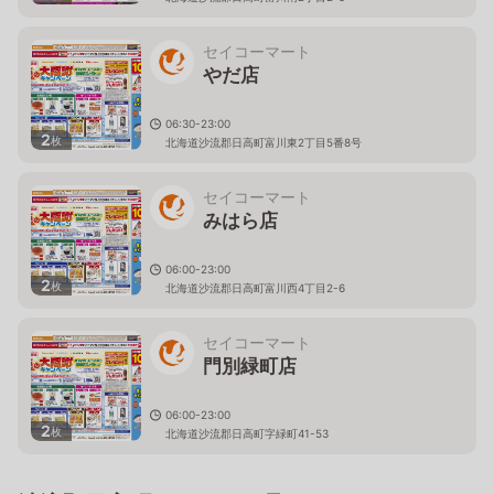
セイコーマート
やだ店
06:30-23:00
2
枚
北海道沙流郡日高町富川東2丁目5番8号
セイコーマート
みはら店
06:00-23:00
2
枚
北海道沙流郡日高町富川西4丁目2-6
セイコーマート
門別緑町店
06:00-23:00
2
枚
北海道沙流郡日高町字緑町41-53