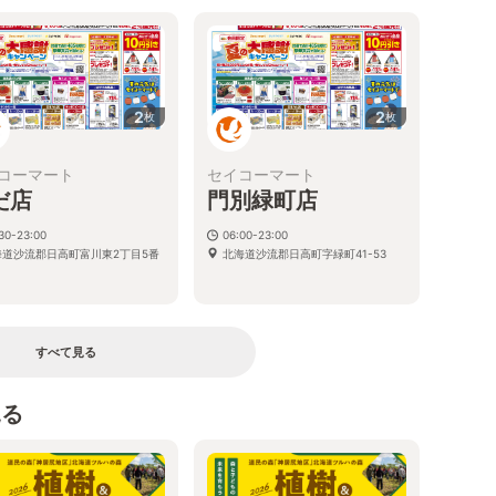
2
2
枚
枚
コーマート
セイコーマート
だ店
門別緑町店
30-23:00
06:00-23:00
海道沙流郡日高町富川東2丁目5番
北海道沙流郡日高町字緑町41-53
すべて見る
見る