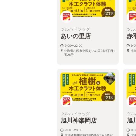
21
枚
ツルハドラッグ
ツル
あいの里店
赤
9:00〜22:00
9:
北海道札幌市北区あいの里2条6丁目1
北
番28号
21
枚
ツルハドラッグ
ツル
旭川神楽岡店
旭
9:00〜23:00
9:
北海道旭川市神楽岡5条6丁目4番20
北