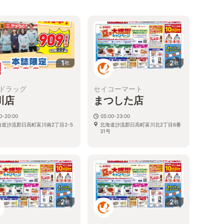
1
2
枚
枚
ドラッグ
セイコーマート
川店
まつした店
0-20:00
05:00-23:00
海道沙流郡日高町富川南2丁目2-5
北海道沙流郡日高町富川北2丁目6番
31号
2
2
枚
枚