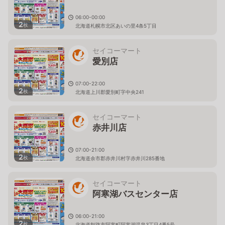
06:00-00:00
2
枚
北海道札幌市北区あいの里4条5丁目
セイコーマート
愛別店
07:00-22:00
2
枚
北海道上川郡愛別町字中央241
セイコーマート
赤井川店
07:00-21:00
2
枚
北海道余市郡赤井川村字赤井川285番地
セイコーマート
阿寒湖バスセンター店
06:00-21:00
2
枚
北海道釧路市阿寒町阿寒湖温泉3丁目4番5号