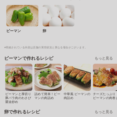
ピーマン
卵
※明細されている内容は店舗の実売状況と異なる場合がございます。
ピーマンで作れるレシピ
もっと見る
ピーマンと厚切り
詰めて簡単！ピー
中華風 ピーマンの
チーズたっぷり
豚バラ肉のわさび
マンの肉詰め
肉詰め
ピーマンの肉巻
醤油炒め
卵で作れるレシピ
もっと見る