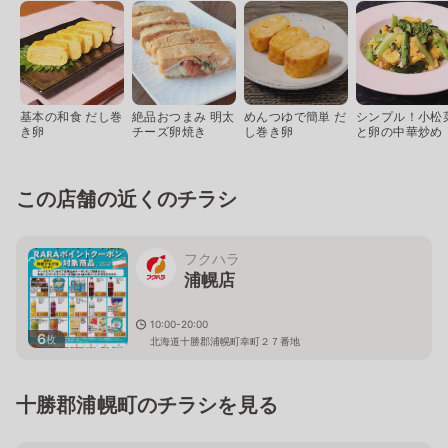
基本の和食 だし巻
絶品おつまみ 明太
めんつゆで簡単 だ
シンプル！小松
き卵
チーズ卵焼き
し巻き卵
と卵の中華炒め
この店舗の近くのチラシ
フクハラ
浦幌店
10:00-20:00
6
枚
北海道十勝郡浦幌町幸町２７番地
十勝郡浦幌町のチラシを見る