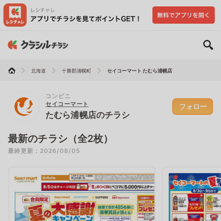
北海道
十勝郡浦幌町
セイコーマート たむら浦幌店
コンビニ
セイコーマート
フォロー
たむら浦幌店のチラシ
最新のチラシ（全2枚）
最終更新：2026/08/05