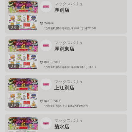
マックスバリュ
厚別店
24時間
7
枚
北海道札幌市厚別区厚別南5丁目22-50
マックスバリュ
厚別東店
8:00～23:00
7
枚
北海道札幌市厚別区厚別東1条1丁目3-1
マックスバリュ
上江別店
9:00～23:00
7
枚
北海道江別市上江別442番地16号
マックスバリュ
菊水店