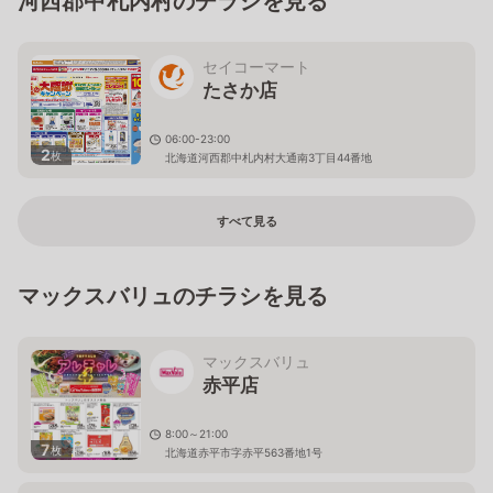
河西郡中札内村のチラシを見る
セイコーマート
たさか店
06:00-23:00
2
枚
北海道河西郡中札内村大通南3丁目44番地
すべて見る
マックスバリュのチラシを見る
マックスバリュ
赤平店
8:00～21:00
7
枚
北海道赤平市字赤平563番地1号