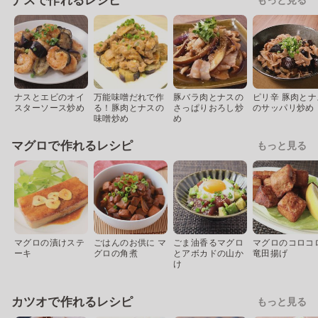
ナスで作れるレシピ
ナスとエビのオイ
万能味噌だれで作
豚バラ肉とナスの
ピリ辛 豚肉とナ
スターソース炒め
る！豚肉とナスの
さっぱりおろし炒
のサッパリ炒め
味噌炒め
め
マグロで作れるレシピ
もっと見る
マグロの漬けステ
ごはんのお供に マ
ごま油香るマグロ
マグロのコロコ
ーキ
グロの角煮
とアボカドの山か
竜田揚げ
け
カツオで作れるレシピ
もっと見る