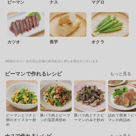
ピーマン
ナス
マグロ
カツオ
長芋
オクラ
※明細されている内容は店舗の実売状況と異なる場合がございます。
ピーマンで作れるレシピ
もっと見る
ピーマンとツナと
豚バラ肉とピーマ
豚バラ肉とナスピ
詰めて簡単！ピ
卵のオイスター炒
ンの塩昆布炒め
ーマンのみそ炒め
マンの肉詰め
め
もっと見る