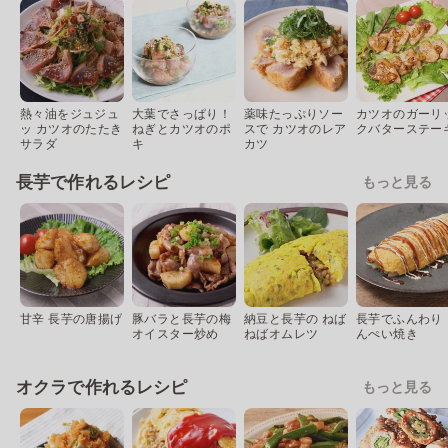
熱々油をジュジュ
大葉でさっぱり！
薬味たっぷりソー
カツオのガーリ
ッ カツオのたたき
ねぎとカツオのポ
スで カツオのレア
クバターステー
サラダ
キ
カツ
長芋で作れるレシピ
もっと見る
甘辛 長芋の唐揚げ
豚バラと長芋の梅
納豆と長芋の ねば
長芋でふんわり 
オイスター炒め
ねばオムレツ
んぺい焼き
オクラで作れるレシピ
もっと見る