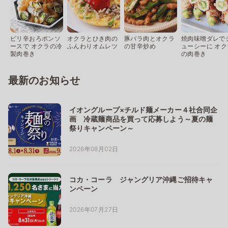
ピリ辛おろポンソ
オクラとひき肉の
豚バラ肉とオクラ
焼肉味噌ダレで
ースで オクラの冷
ふんわりオムレツ
の甘辛炒め
ューシーに オク
製肉巻き
の肉巻き
最新のお知らせ
イオングループ×チルド麺メーカー４社合同企
画 冷蔵麺商品を買って応募しよう～夏の麺
祭りキャンペーン～
2026年08月02日
コカ・コーラ ジャングリア沖縄ご招待キャ
ンペーン
2026年07月27日