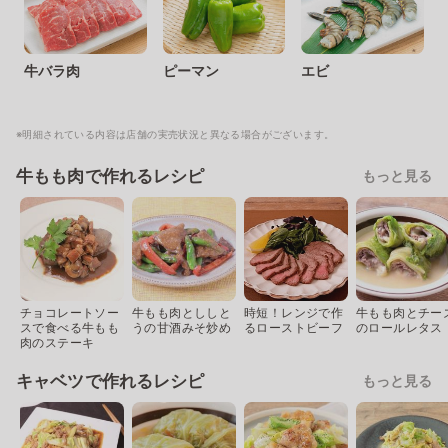
牛バラ肉
ピーマン
エビ
※明細されている内容は店舗の実売状況と異なる場合がございます。
牛もも肉で作れるレシピ
もっと見る
チョコレートソー
牛もも肉とししと
時短！レンジで作
牛もも肉とチー
スで食べる牛もも
うの甘酒みそ炒め
るローストビーフ
のロールレタス
肉のステーキ
キャベツで作れるレシピ
もっと見る