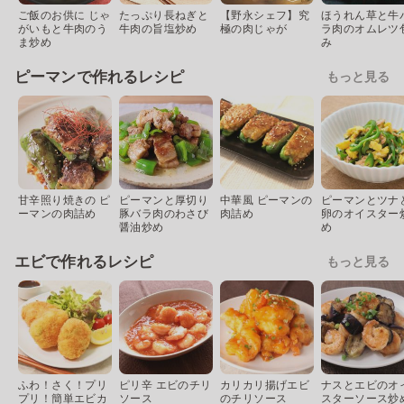
ご飯のお供に じゃ
たっぷり長ねぎと
【野永シェフ】究
ほうれん草と牛
がいもと牛肉のう
牛肉の旨塩炒め
極の肉じゃが
ラ肉のオムレツ
ま炒め
み
ピーマンで作れるレシピ
もっと見る
甘辛照り焼きの ピ
ピーマンと厚切り
中華風 ピーマンの
ピーマンとツナ
ーマンの肉詰め
豚バラ肉のわさび
肉詰め
卵のオイスター
醤油炒め
め
エビで作れるレシピ
もっと見る
ふわ！さく！プリ
ピリ辛 エビのチリ
カリカリ揚げエビ
ナスとエビのオ
プリ！簡単エビカ
ソース
のチリソース
スターソース炒