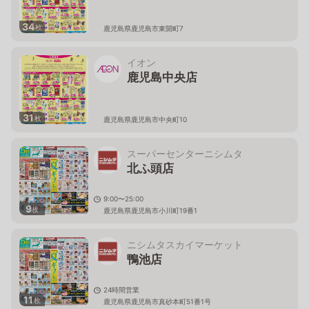
34
枚
鹿児島県鹿児島市東開町7
イオン
鹿児島中央店
31
枚
鹿児島県鹿児島市中央町10
スーパーセンターニシムタ
北ふ頭店
9:00〜25:00
9
枚
鹿児島県鹿児島市小川町19番1
ニシムタスカイマーケット
鴨池店
24時間営業
11
枚
鹿児島県鹿児島市真砂本町51番1号