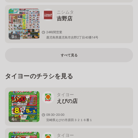
ニシムタ
吉野店
24時間営業
9
枚
鹿児島県鹿児島市吉野2丁目40番14号
すべて見る
タイヨーのチラシを見る
タイヨー
えびの店
09:30-20:00
4
枚
宮崎県えびの市原田３２１６番１
タイヨー