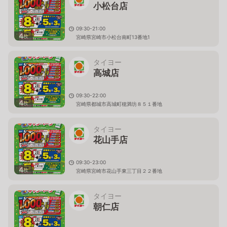
小松台店
09:30-21:00
4
枚
宮崎県宮崎市小松台南町13番地1
タイヨー
高城店
09:30-22:00
4
枚
宮崎県都城市高城町穂満坊８５１番地
タイヨー
花山手店
09:30-23:00
4
枚
宮崎県宮崎市花山手東三丁目２２番地
タイヨー
朝仁店