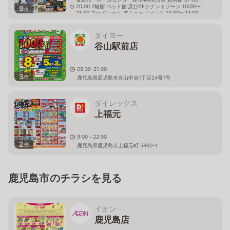
20:00 2輪館 ペット館 及び2Fテナントゾーン 10:00〜
9
枚
21:00 フードコート アミューズメント 10:00〜24:00
鹿児島県鹿児島市卸本町5番35号
タイヨー
谷山駅前店
09:30-21:00
3
枚
鹿児島県鹿児島市谷山中央1丁目24番1号
ダイレックス
上福元
9:00～22:00
2
枚
鹿児島県鹿児島市上福元町 5860-1
鹿児島市のチラシを見る
イオン
鹿児島店