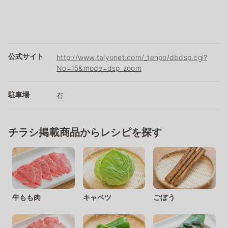
公式サイト
http://www.taiyonet.com/_tenpo/dbdsp.cgi?
No=15&mode=dsp_zoom
駐車場
有
チラシ掲載商品からレシピを探す
牛もも肉
キャベツ
ごぼう