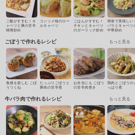
ご飯がすすむ！キ
コンソメ味のロー
ごはんがすすむ！
簡単で美味しい 
ャベツと豚の甘辛
ルキャベツ
チキンとキャベツ
バラとキャベツ
味噌炒め
のガーリック炒め
中華炒め
ごぼうで作れるレシピ
もっと見る
食感を楽しむ ごぼ
たっぷりごぼうと
お弁当にも ごぼう
鶏肉とごぼうの
うつくね
豚肉の甘辛煮
の甘辛肉巻き
っぱり煮
牛バラ肉で作れるレシピ
もっと見る