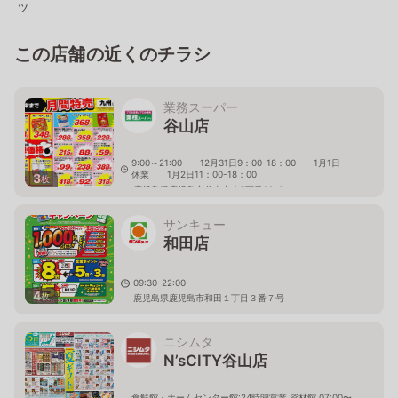
ツ
この店舗の近くのチラシ
業務スーパー
谷山店
9:00～21:00 12月31日9：00-18：00 1月1日
休業 1月2日11：00-18：00
3
枚
鹿児島県鹿児島市谷山中央5丁目29-6
サンキュー
和田店
09:30-22:00
4
枚
鹿児島県鹿児島市和田１丁目３番７号
ニシムタ
N’sCITY谷山店
食鮮館・ホームセンター館:24時間営業 資材館 07:00〜