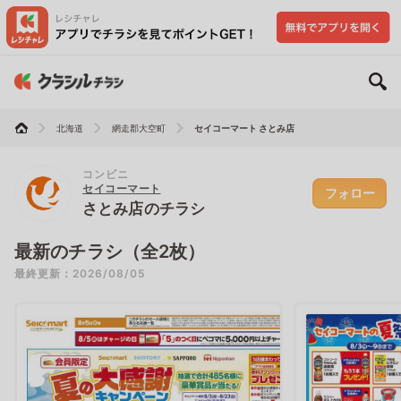
北海道
網走郡大空町
セイコーマート さとみ店
コンビニ
セイコーマート
フォロー
さとみ店のチラシ
最新のチラシ（全2枚）
最終更新：2026/08/05