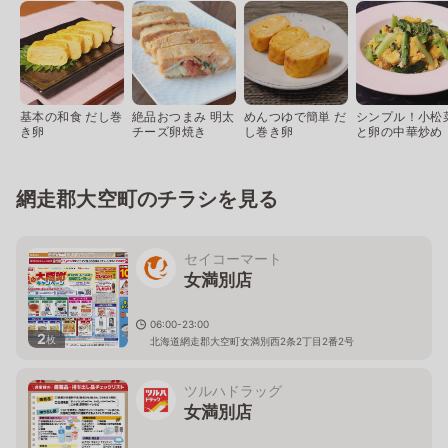
基本の和食 だし巻
絶品おつまみ 明太
めんつゆで簡単 だ
シンプル！小松
き卵
チーズ卵焼き
し巻き卵
と卵の中華炒め
網走郡大空町のチラシを見る
セイコーマート
女満別店
06:00-23:00
2
枚
北海道網走郡大空町女満別西2条2丁目2番2号
ツルハドラッグ
女満別店