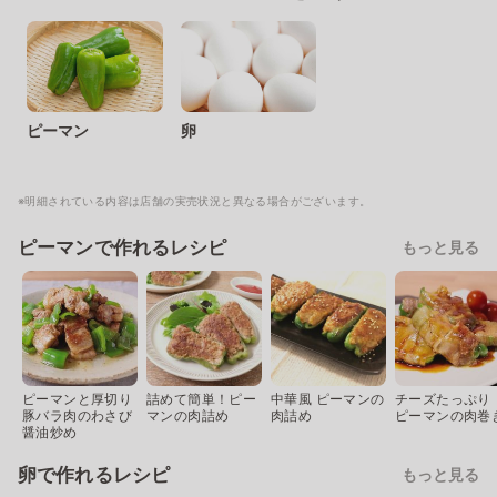
ピーマン
卵
※明細されている内容は店舗の実売状況と異なる場合がございます。
ピーマンで作れるレシピ
もっと見る
ピーマンと厚切り
詰めて簡単！ピー
中華風 ピーマンの
チーズたっぷり
豚バラ肉のわさび
マンの肉詰め
肉詰め
ピーマンの肉巻
醤油炒め
卵で作れるレシピ
もっと見る