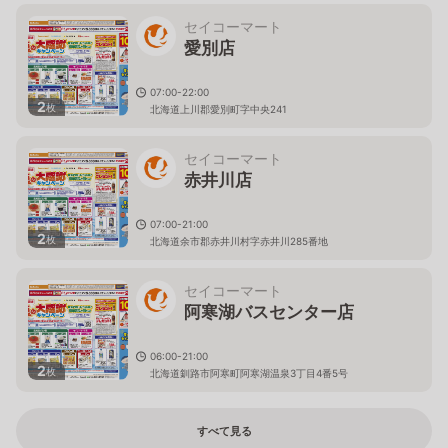
セイコーマート
愛別店
07:00-22:00
2
枚
北海道上川郡愛別町字中央241
セイコーマート
赤井川店
07:00-21:00
2
枚
北海道余市郡赤井川村字赤井川285番地
セイコーマート
阿寒湖バスセンター店
06:00-21:00
2
枚
北海道釧路市阿寒町阿寒湖温泉3丁目4番5号
すべて見る