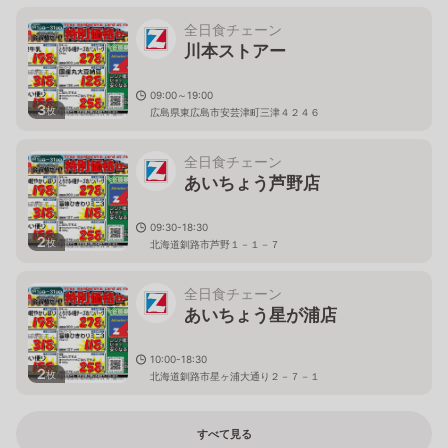
全日食チェーン
川本ストアー
09:00～19:00
3
枚
広島県東広島市安芸津町三津４２４６
全日食チェーン
あいちょう芦野店
09:30-18:30
2
枚
北海道釧路市芦野１－１－７
全日食チェーン
あいちょう星が浦店
10:00-18:30
2
枚
北海道釧路市星ヶ浦大通り２－７－１
すべて見る