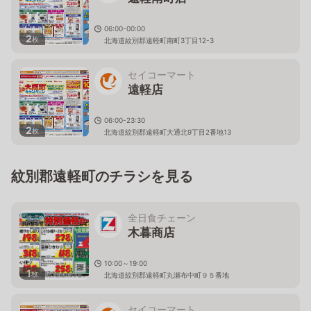
06:00-00:00
2
枚
北海道紋別郡遠軽町南町3丁目12-3
セイコーマート
遠軽店
06:00-23:30
2
枚
北海道紋別郡遠軽町大通北9丁目2番地13
紋別郡遠軽町のチラシを見る
全日食チェーン
木暮商店
10:00～19:00
1
枚
北海道紋別郡遠軽町丸瀬布中町９５番地
セイコーマート