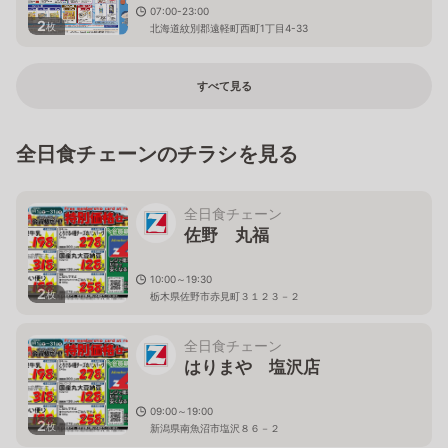
07:00-23:00
2
枚
北海道紋別郡遠軽町西町1丁目4-33
すべて見る
全日食チェーンのチラシを見る
全日食チェーン
佐野 丸福
10:00～19:30
2
枚
栃木県佐野市赤見町３１２３－２
全日食チェーン
はりまや 塩沢店
09:00～19:00
2
枚
新潟県南魚沼市塩沢８６－２