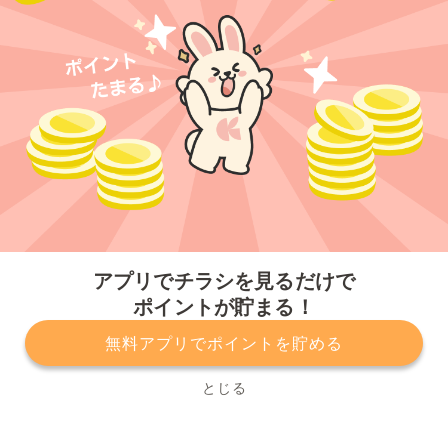
今すぐアプリをダウンロードする
アプリでチラシを見るだけで
ポイントが貯まる！
無料アプリでポイントを貯める
プライバシーポリシー
利用規約
運営会社
サービスに関してのお問い合わせ
チラシ掲載をお考えの方
とじる
Copyright© Kurashiru, Inc. All Rights Reserved.