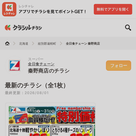
北海道
紋別郡遠軽町
全日食チェーン 秦野商店
スーパー
全日食チェーン
フォロー
秦野商店のチラシ
最新のチラシ（全1枚）
最終更新：2026/08/01