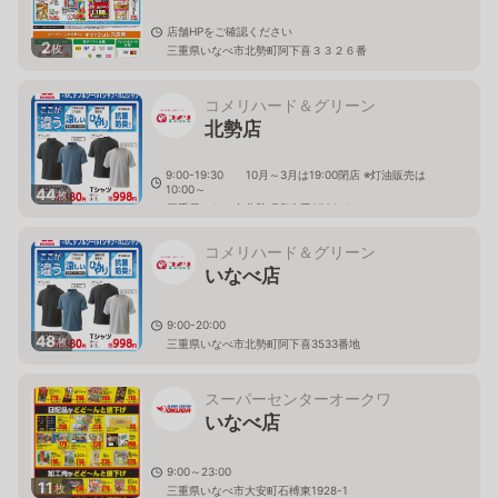
店舗HPをご確認ください
2
枚
三重県いなべ市北勢町阿下喜３３２６番
コメリハード＆グリーン
北勢店
9:00-19:30 10月～3月は19:00閉店 ※灯油販売は
10:00～
44
枚
三重県いなべ市北勢町麻生田3586-1
コメリハード＆グリーン
いなべ店
9:00-20:00
48
枚
三重県いなべ市北勢町阿下喜3533番地
スーパーセンターオークワ
いなべ店
9:00～23:00
11
枚
三重県いなべ市大安町石榑東1928-1