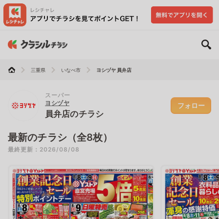
三重県
いなべ市
ヨシヅヤ 員弁店
スーパー
ヨシヅヤ
フォロー
員弁店のチラシ
最新のチラシ（全8枚）
最終更新：2026/08/08