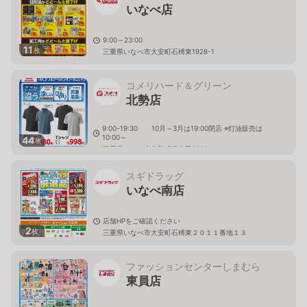
いなべ店
9:00～23:00
11
枚
三重県いなべ市大安町石榑東1928-1
コメリハード＆グリーン
北勢店
9:00-19:30 10月～3月は19:00閉店 ※灯油販売は
10:00～
44
枚
三重県いなべ市北勢町麻生田3586-1
スギドラッグ
いなべ南店
店舗HPをご確認ください
2
枚
三重県いなべ市大安町石榑東２０１１番地１３
ファッションセンターしまむら
東員店