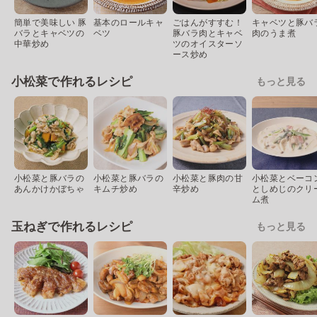
簡単で美味しい 豚
基本のロールキャ
ごはんがすすむ！
キャベツと豚バ
バラとキャベツの
ベツ
豚バラ肉とキャベ
肉のうま煮
中華炒め
ツのオイスターソ
ース炒め
小松菜で作れるレシピ
もっと見る
小松菜と豚バラの
小松菜と豚バラの
小松菜と豚肉の甘
小松菜とベーコ
あんかけかぼちゃ
キムチ炒め
辛炒め
としめじのクリ
ム煮
玉ねぎで作れるレシピ
もっと見る