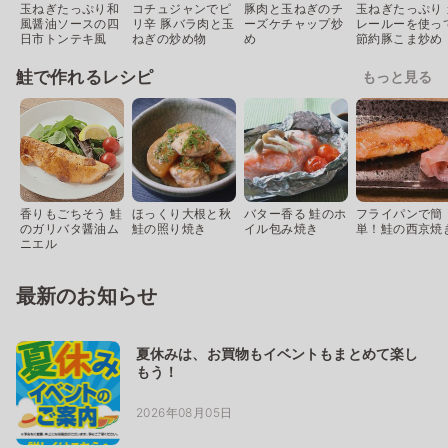
玉ねぎたっぷり和
コチュジャンでピ
豚肉と玉ねぎのチ
玉ねぎたっぷり 
風醤油ソースの四
リ辛 豚バラ肉と玉
ーズケチャップ炒
レールーを使っ
日市トンテキ風
ねぎの炒め物
め
節約豚こま炒め
鮭で作れるレシピ
もっと見る
香りもごちそう 鮭
ほっくり大根と秋
バター香る 鮭のホ
フライパンで簡
のガリバタ醤油ム
鮭の照り焼き
イル包み焼き
単！鮭の西京焼
ニエル
最新のお知らせ
夏休みは、お買物もイベントもまとめて楽し
もう！
2026年08月05日