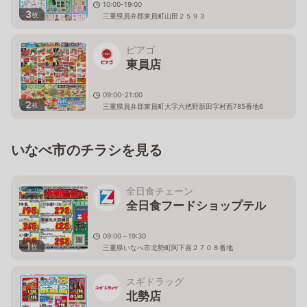
10:00-19:00
3
枚
三重県員弁郡東員町山田２５９３
ピアゴ
東員店
09:00-21:00
2
枚
三重県員弁郡東員町大字六把野新田字村西785番地6
いなべ市のチラシを見る
全日食チェーン
全日食フードショップテル
09:00～19:30
1
枚
三重県いなべ市北勢町阿下喜２７０８番地
スギドラッグ
北勢店