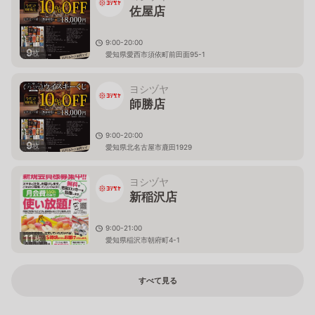
佐屋店
9:00-20:00
9
枚
愛知県愛西市須依町前田面95-1
ヨシヅヤ
師勝店
9:00-20:00
9
枚
愛知県北名古屋市鹿田1929
ヨシヅヤ
新稲沢店
9:00-21:00
11
枚
愛知県稲沢市朝府町4-1
すべて見る