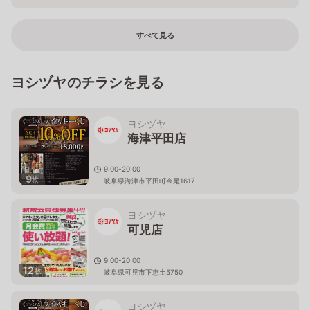
すべて見る
ヨシヅヤのチラシを見る
ヨシヅヤ
海津平田店
9:00-20:00
9
枚
岐阜県海津市平田町今尾1617
ヨシヅヤ
可児店
9:00-20:00
12
枚
岐阜県可児市下恵土5750
ヨシヅヤ