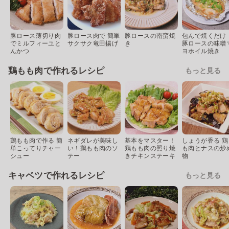
豚ロース薄切り肉
豚ロース肉で 簡単
豚ロースの南蛮焼
包んで焼くだけ
でミルフィーユと
サクサク竜田揚げ
き
豚ロースの味噌
んかつ
ヨホイル焼き
鶏もも肉で作れるレシピ
もっと見る
鶏もも肉で作る 簡
ネギダレが美味し
基本をマスター！
しょうが香る 鶏
単こってりチャー
い！鶏もも肉のソ
鶏もも肉の照り焼
も肉とナスの炒
シュー
テー
きチキンステーキ
物
キャベツで作れるレシピ
もっと見る