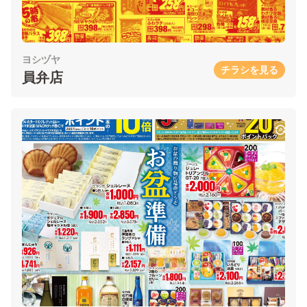
ヨシヅヤ
チラシを見る
員弁店