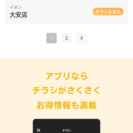
イオン
チラシを見る
大安店
1
2